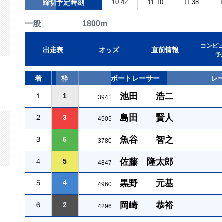
締切予定時刻
10:42
11:10
11:38
1
一般 1800m
コンピ
出走表
オッズ
直前情報
予
着
枠
ボートレーサー
レ
池田 浩二
１
1
3941
島田 賢人
２
3
4505
魚谷 智之
３
6
3780
佐藤 隆太郎
４
5
4847
黒野 元基
５
4
4960
岡崎 恭裕
６
2
4296