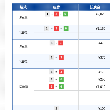
勝式
組番
払戻金
1
-
3
-
6
¥2,020
3連単
1
=
3
=
6
¥1,160
3連複
1
-
3
¥470
2連単
1
=
3
¥370
2連複
1
=
3
¥170
1
=
6
¥250
拡連複
3
=
6
¥1,010
1
¥100