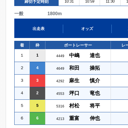
締切予定時刻
10:31
10:59
11:30
一般 1800m
出走表
オッズ
着
枠
ボートレーサー
レ
中嶋 達也
１
1
4449
和田 操拓
２
4
4649
麻生 慎介
３
3
4292
坪口 竜也
４
2
4553
村松 将平
５
5
5316
重富 伸也
６
6
4213