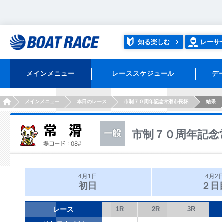
知る楽しむ
レーサ
メインメニュー
レーススケジュール
デ
HOME
メインメニュー
本日のレース
市制７０周年記念常滑市長杯
結果
市制７０周年記念
4月1日
4月2
初日
２日
レース
1R
2R
3R