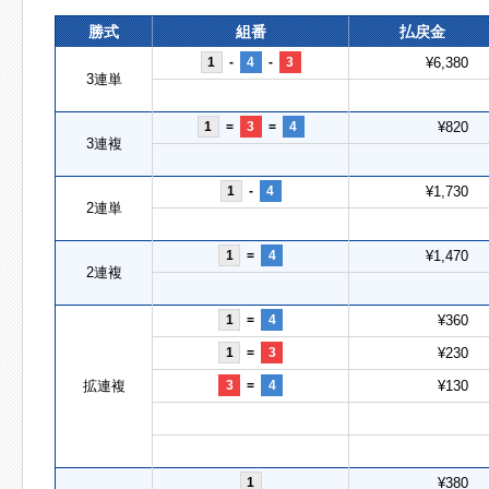
勝式
組番
払戻金
1
-
4
-
3
¥6,380
3連単
1
=
3
=
4
¥820
3連複
1
-
4
¥1,730
2連単
1
=
4
¥1,470
2連複
1
=
4
¥360
1
=
3
¥230
拡連複
3
=
4
¥130
1
¥380