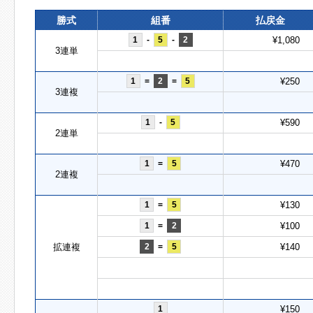
勝式
組番
払戻金
1
-
5
-
2
¥1,080
3連単
1
=
2
=
5
¥250
3連複
1
-
5
¥590
2連単
1
=
5
¥470
2連複
1
=
5
¥130
1
=
2
¥100
拡連複
2
=
5
¥140
1
¥150