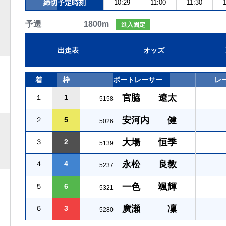
締切予定時刻
10:29
11:00
11:30
1
予選 1800m
進入固定
出走表
オッズ
着
枠
ボートレーサー
レ
宮脇 遼太
１
1
5158
安河内 健
２
5
5026
大場 恒季
３
2
5139
永松 良教
４
4
5237
一色 颯輝
５
6
5321
廣瀬 凜
６
3
5280