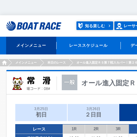
知る楽しむ
レーサ
メインメニュー
レーススケジュール
デ
HOME
メインメニュー
本日のレース
オール進入固定ＲＳ第７戦スカパー！第２
オール進入固定Ｒ
3月25日
3月26日
初日
２日目
レース
1R
2R
3R