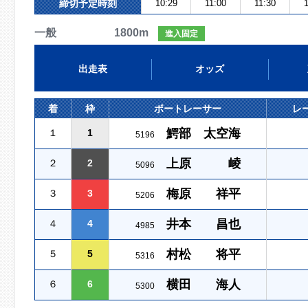
締切予定時刻
10:29
11:00
11:30
1
一般 1800m
進入固定
出走表
オッズ
着
枠
ボートレーサー
レ
鰐部 太空海
１
1
5196
上原 崚
２
2
5096
梅原 祥平
３
3
5206
井本 昌也
４
4
4985
村松 将平
５
5
5316
横田 海人
６
6
5300