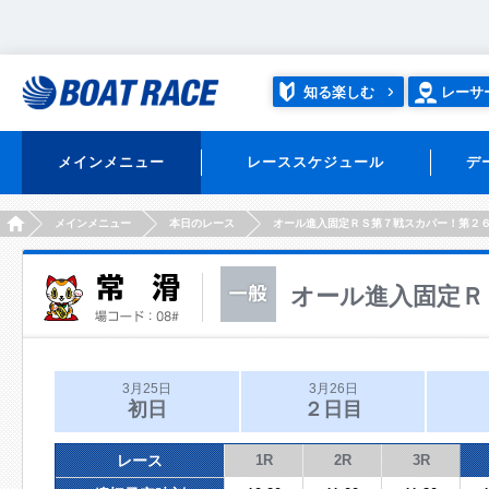
知る楽しむ
レーサ
メインメニュー
レーススケジュール
デ
HOME
メインメニュー
本日のレース
オール進入固定ＲＳ第７戦スカパー！第２
オール進入固定Ｒ
3月25日
3月26日
初日
２日目
レース
1R
2R
3R