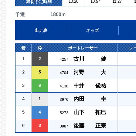
締切予定時刻
10:28
10:57
11:27
予選 1800m
出走表
オッズ
着
枠
ボートレーサー
レ
古川 健
１
2
4257
河野 大
２
5
4704
中井 俊祐
３
6
4138
内田 圭
４
1
3976
山下 拓巳
５
4
5273
後藤 正宗
６
3
3987