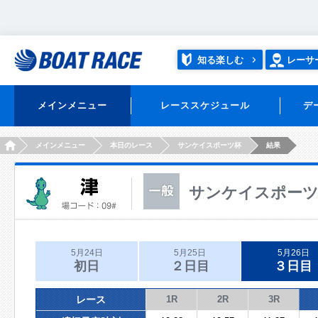
知る楽しむ
レーサ
メインメニュー
レーススケジュール
デ
HOME
メインメニュー
本日のレース
サンケイスポーツ杯
結果
サンケイスポー
5月24日
5月25日
5月26日
初日
２日目
３日目
レース
1R
2R
3R