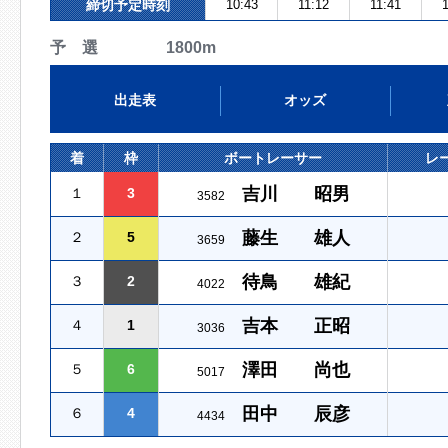
締切予定時刻
10:43
11:12
11:41
1
予 選 1800m
出走表
オッズ
着
枠
ボートレーサー
レ
吉川 昭男
１
3
3582
藤生 雄人
２
5
3659
待鳥 雄紀
３
2
4022
吉本 正昭
４
1
3036
澤田 尚也
５
6
5017
田中 辰彦
６
4
4434