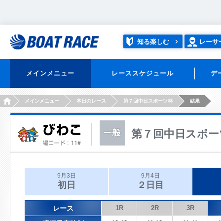
知る楽しむ
レーサ
メインメニュー
レーススケジュール
デ
HOME
メインメニュー
本日のレース
第７回中日スポーツ杯
結果
第７回中日スポー
9月3日
9月4日
初日
２日目
レース
1R
2R
3R