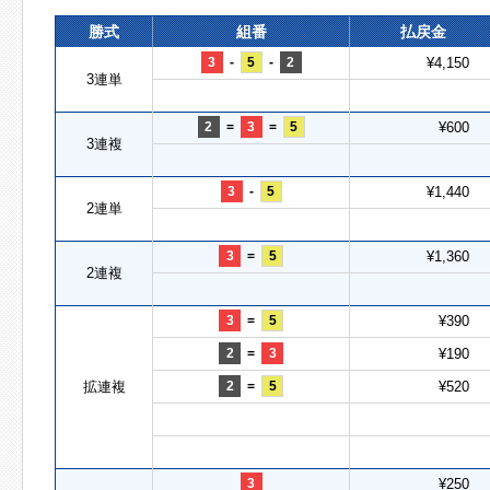
勝式
組番
払戻金
3
-
5
-
2
¥4,150
3連単
2
=
3
=
5
¥600
3連複
3
-
5
¥1,440
2連単
3
=
5
¥1,360
2連複
3
=
5
¥390
2
=
3
¥190
拡連複
2
=
5
¥520
3
¥250