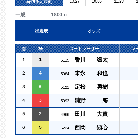
締切予定時刻
10:27
10:55
11:23
一般 1800m
出走表
オッズ
着
枠
ボートレーサー
レ
香川 颯太
１
1
5115
末永 和也
２
4
5084
定松 勇樹
３
6
5121
浦野 海
４
3
5093
田川 大貴
５
2
4966
西岡 顕心
６
5
5224