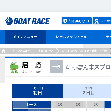
知る楽しむ
レーサ
メインメニュー
レーススケジュール
デ
HOME
メインメニュー
本日のレース
にっぽん未来プロジェクト競走ｉｎ尼崎
にっぽん未来プロ
5月21日
5月22日
初日
２日目
レース
1R
2R
3R