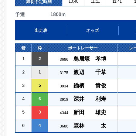
締切予定時刻
10:40
11:11
11:41
1
予選 1800m
出走表
オッズ
着
枠
ボートレーサー
レ
鳥居塚 孝博
１
2
3686
渡辺 千草
２
1
3175
鋤柄 貴俊
３
5
3934
深井 利寿
４
6
3918
新田 雄史
５
3
4344
森林 太
６
4
3680