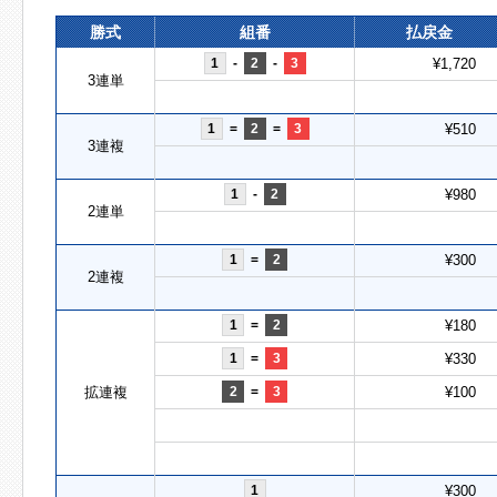
勝式
組番
払戻金
1
-
2
-
3
¥1,720
3連単
1
=
2
=
3
¥510
3連複
1
-
2
¥980
2連単
1
=
2
¥300
2連複
1
=
2
¥180
1
=
3
¥330
拡連複
2
=
3
¥100
1
¥300