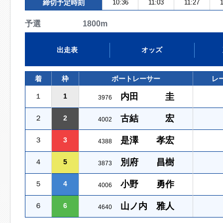
締切予定時刻
10:36
11:03
11:27
予選 1800m
出走表
オッズ
着
枠
ボートレーサー
レ
内田 圭
１
1
3976
古結 宏
２
2
4002
是澤 孝宏
３
3
4388
別府 昌樹
４
5
3873
小野 勇作
５
4
4006
山ノ内 雅人
６
6
4640