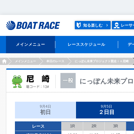
知る楽しむ
レーサ
メインメニュー
レーススケジュール
デ
HOME
メインメニュー
本日のレース
にっぽん未来プロジェクト競走ｉｎ尼崎
にっぽん未来プロ
9月4日
9月5日
初日
２日目
レース
1R
2R
3R