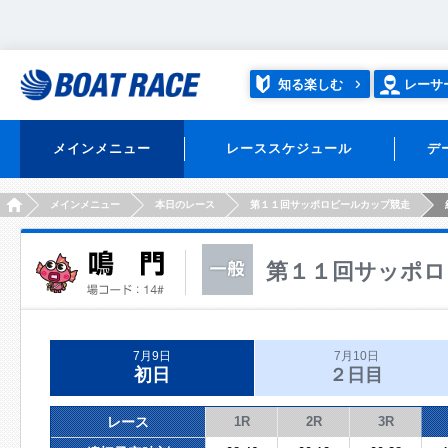
知る楽しむ
レーサ
メインメニュー
レーススケジュール
デ
HOME
メインメニュー
本日のレース
第１１回サッポロビールカップ競走
第１１回サッポロ
7月9日
7月10日
初日
２日目
レース
1R
2R
3R