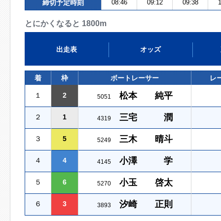
締切予定時刻
08:46
09:12
09:38
1
とにかくなると 1800m
出走表
オッズ
着
枠
ボートレーサー
レ
松本 純平
１
2
5051
三宅 潤
２
1
4319
三木 晴斗
３
5
5249
小澤 学
４
4
4145
小玉 啓太
５
6
5270
汐崎 正則
６
3
3893