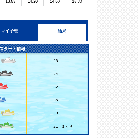
13:53
14:20
14:50
15:30
マイ予想
結果
スタート情報
.18
.24
.32
.36
.19
.21 まくり