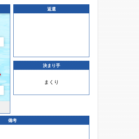
返還
決まり手
まくり
備考