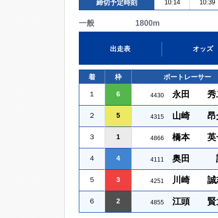
締切予定時刻
10:14
10:39
一般 1800m
出走表
オッズ
着
枠
ボートレーサー
永田 秀
１
6
4430
山崎 昂
２
5
4315
橋本 英
３
1
4866
奥田 
４
4
4111
川崎 誠
５
3
4251
江頭 賢
６
2
4855