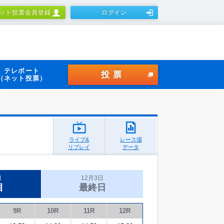
ット投票会員登録
ログイン
テレボート
投票
（ネット投票）
ライブ&
レース場
リプレイ
データ
日
12月3日
目
最終日
9R
10R
11R
12R