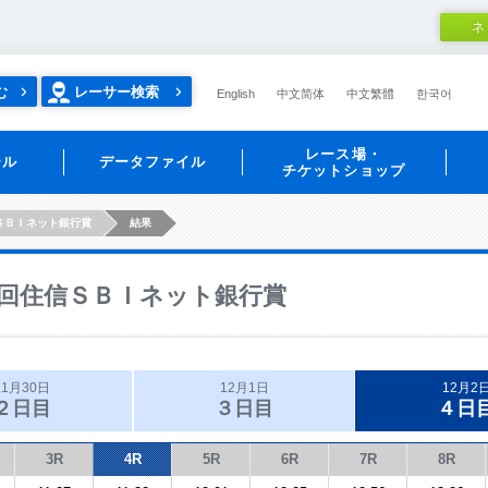
ネ
む
レーサー検索
English
中文简体
中文繁體
한국어
レース場・
ール
データファイル
チケットショップ
ＳＢＩネット銀行賞
結果
回住信ＳＢＩネット銀行賞
11月30日
12月1日
12月2
２日目
３日目
４日
3R
4R
5R
6R
7R
8R