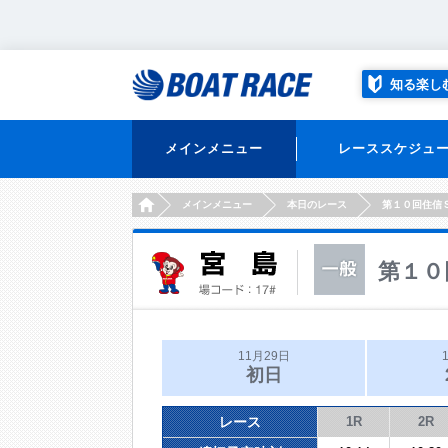
知る楽し
メインメニュー
レーススケジュ
HOME
メインメニュー
本日のレース
第１０回住信
第１０
11月29日
初日
レース
1R
2R