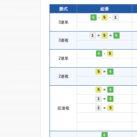
勝式
組番
6
-
5
-
1
3連単
1
=
5
=
6
3連複
6
-
5
2連単
5
=
6
2連複
5
=
6
1
=
6
拡連複
1
=
5
6