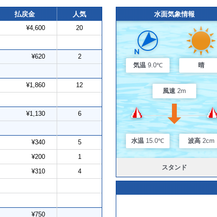
払戻金
人気
水面気象情報
¥4,600
20
¥620
2
気温
9.0℃
晴
¥1,860
12
風速
2m
¥1,130
6
水温
15.0℃
波高
2cm
¥340
5
¥200
1
スタンド
¥310
4
¥750