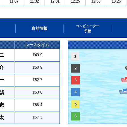
11:07
11:32
12:01
12:25
12:56
13:26
コンピューター
直前情報
予想
レースタイム
二
1'49"9
1
介
1'50"9
2
一
1'52"7
3
誠
4
1'53"6
志
5
1'55"4
6
太
1'57"3