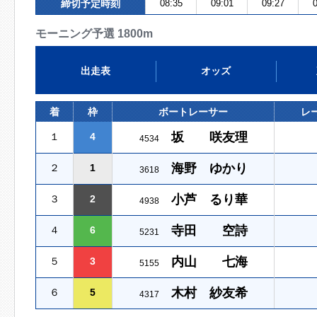
締切予定時刻
08:35
09:01
09:27
0
モーニング予選 1800m
出走表
オッズ
着
枠
ボートレーサー
レ
坂 咲友理
１
4
4534
海野 ゆかり
２
1
3618
小芦 るり華
３
2
4938
寺田 空詩
４
6
5231
内山 七海
５
3
5155
木村 紗友希
６
5
4317