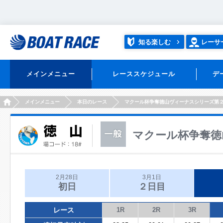
知る楽しむ
レーサ
メインメニュー
レーススケジュール
デ
HOME
メインメニュー
本日のレース
マクール杯争奪徳山ヴィーナスシリーズ第
マクール杯争奪徳
2月28日
3月1日
初日
２日目
レース
1R
2R
3R