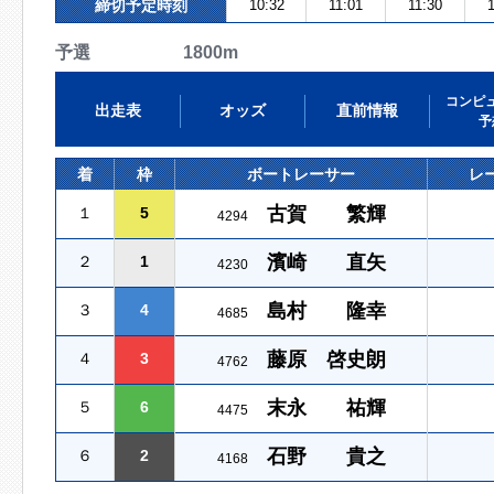
締切予定時刻
10:32
11:01
11:30
1
予選 1800m
コンピ
出走表
オッズ
直前情報
予
着
枠
ボートレーサー
レ
古賀 繁輝
１
5
4294
濱崎 直矢
２
1
4230
島村 隆幸
３
4
4685
藤原 啓史朗
４
3
4762
末永 祐輝
５
6
4475
石野 貴之
６
2
4168