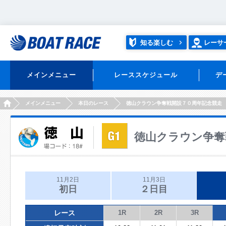
知る楽しむ
レーサ
メインメニュー
レーススケジュール
デ
HOME
メインメニュー
本日のレース
徳山クラウン争奪戦開設７０周年記念競走
徳山クラウン争奪
11月2日
11月3日
初日
２日目
レース
1R
2R
3R