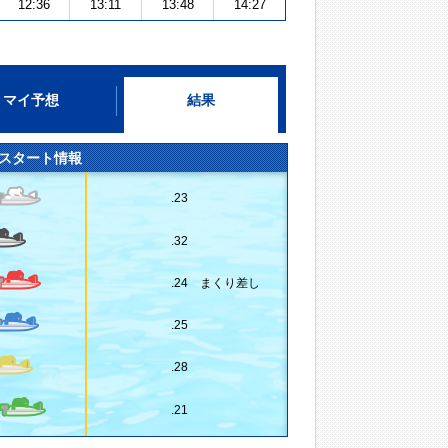
12:36
13:11
13:48
14:27
マイ予想
結果
スタート情報
.23
.32
.24 まくり差し
.25
.28
.21