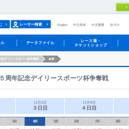
ネ
む
レーサー検索
English
中文简体
中文繁體
한국어
レース場・
ール
データファイル
チケットショップ
記念デイリースポーツ杯争奪戦
結果
５周年記念デイリースポーツ杯争奪戦
12月3日
12月4日
３日目
４日目
3R
4R
5R
6R
7R
8R