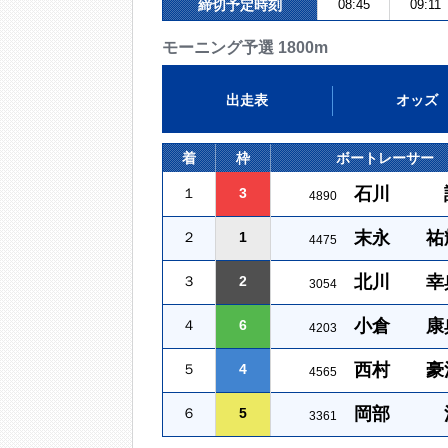
締切予定時刻
08:45
09:11
モーニング予選 1800m
出走表
オッズ
着
枠
ボートレーサー
石川 
１
3
4890
末永 祐
２
1
4475
北川 幸
３
2
3054
小倉 康
４
6
4203
西村 豪
５
4
4565
岡部 
６
5
3361