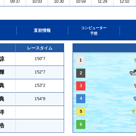
09:37
10:03
10:30
10:59
11:29
12:02
コンピューター
直前情報
予想
レースタイム
諒
1'50"7
1
輝
1'52"7
2
典
1'53"2
3
典
4
1'54"8
洋
5
6
浩