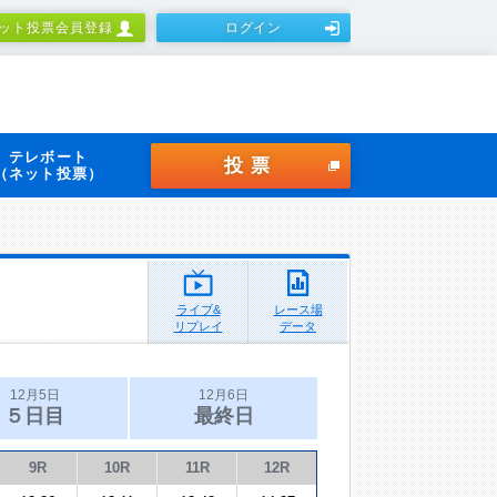
ット投票会員登録
ログイン
テレボート
投票
（ネット投票）
ライブ&
レース場
リプレイ
データ
12月5日
12月6日
５日目
最終日
9R
10R
11R
12R