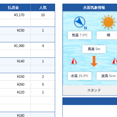
払戻金
人気
水面気象情報
¥3,170
10
¥230
1
気温
7.0℃
晴
¥1,090
4
風速
5m
¥140
1
水温
15.0℃
波高
5cm
¥150
2
¥260
5
スタンド
¥120
1
¥180