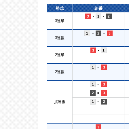
勝式
組番
3
-
1
-
2
3連単
1
=
2
=
3
3連複
3
-
1
2連単
1
=
3
2連複
1
=
3
2
=
3
拡連複
1
=
2
3