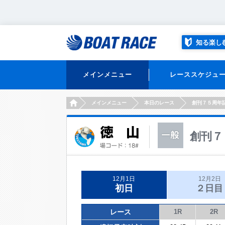
知る楽し
メインメニュー
レーススケジュ
HOME
メインメニュー
本日のレース
創刊７５周年
創刊７
12月1日
12月2日
初日
２日目
レース
1R
2R