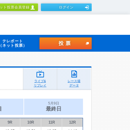
ット投票会員登録
ログイン
テレボート
投票
（ネット投票）
ライブ&
レース場
リプレイ
データ
5月9日
目
最終日
9R
10R
11R
12R