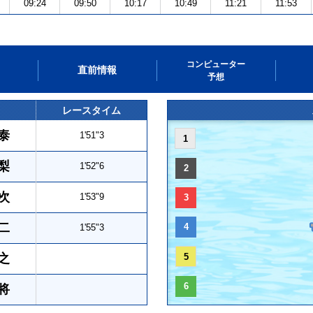
09:24
09:50
10:17
10:49
11:21
11:53
コンピューター
直前情報
予想
レースタイム
泰
1'51"3
1
梨
1'52"6
2
次
1'53"9
3
二
4
1'55"3
之
5
6
将