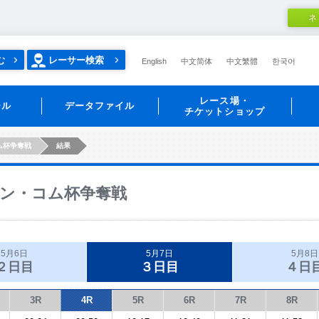
ネ
む
レーサー検索
English
中文简体
中文繁體
한국어
レース場・
ール
データファイル
チケットショップ
ム杯争奪戦
結果
ン・コム杯争奪戦
5月6日
5月7日
5月8日
２日目
３日目
４日
3R
4R
5R
6R
7R
8R