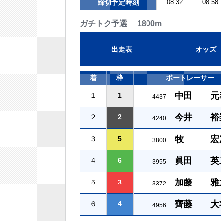
締切予定時刻
08:32
08:58
ガチトク予選 1800m
出走表
オッズ
着
枠
ボートレーサー
中田 元
１
1
4437
今井 裕
２
2
4240
牧 宏
３
5
3800
眞田 英
４
6
3955
加藤 雅
５
3
3372
齊藤 大
６
4
4956