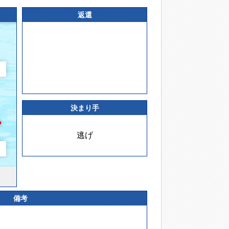
返還
決まり手
逃げ
備考