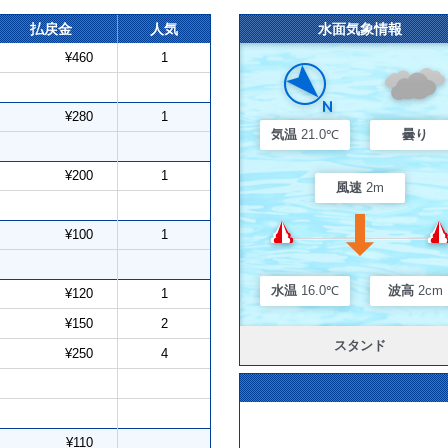
払戻金
人気
水面気象情報
¥460
1
¥280
1
気温
21.0℃
曇り
¥200
1
風速
2m
¥100
1
水温
16.0℃
波高
2cm
¥120
1
¥150
2
スタンド
¥250
4
¥110