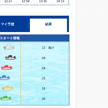
12:27
12:59
13:35
14:13
マイ予想
結果
スタート情報
.12 逃げ
.09
.18
.23
.16
.20