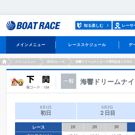
知る楽しむ
レーサ
メインメニュー
レーススケジュール
デ
HOME
メインメニュー
本日のレース
海響ドリームナイター９周年記念ＣＯＭＥ
海響ドリームナイ
6月1日
6月2日
初日
２日目
レース
1R
2R
3R