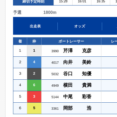
締切予定時刻
15:28
16:01
16:35
1
予選 1800m
出走表
オッズ
着
枠
ボートレーサー
レ
芹澤 克彦
１
1
3990
向井 美鈴
２
4
4017
谷口 知優
３
2
5032
横田 貴満
４
6
4949
中尾 彩香
５
3
5144
岡部 浩
６
5
3361