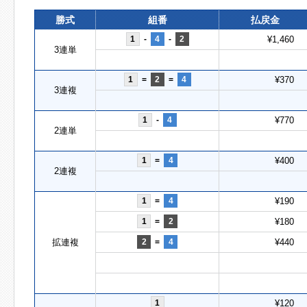
勝式
組番
払戻金
1
-
4
-
2
¥1,460
3連単
1
=
2
=
4
¥370
3連複
1
-
4
¥770
2連単
1
=
4
¥400
2連複
1
=
4
¥190
1
=
2
¥180
拡連複
2
=
4
¥440
1
¥120