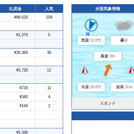
払戻金
人気
水面気象情報
¥88,620
104
¥1,370
5
気温
11.0℃
曇り
¥30,360
30
風速
2m
¥5,720
12
水温
10.0℃
波高
2cm
¥720
11
¥340
4
スタンド
¥160
2
¥5,340