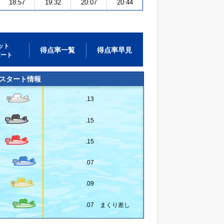
18:57
19:32
20:07
20:44
ット
得点率一覧
得点率早見
ポート
スタート情報
.13
.15
.15
.07
.09
.07 まくり差し