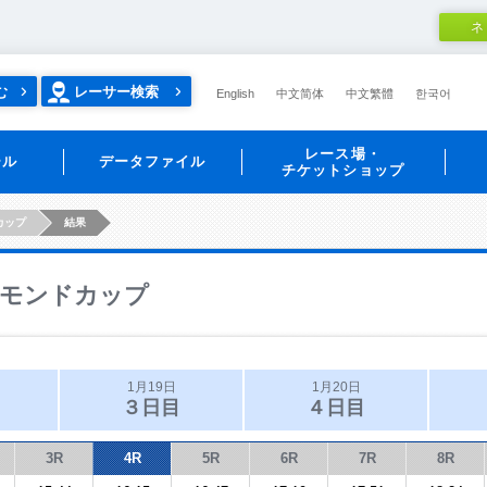
ネ
む
レーサー検索
English
中文简体
中文繁體
한국어
レース場・
ール
データファイル
チケットショップ
カップ
結果
モンドカップ
1月19日
1月20日
３日目
４日目
3R
4R
5R
6R
7R
8R