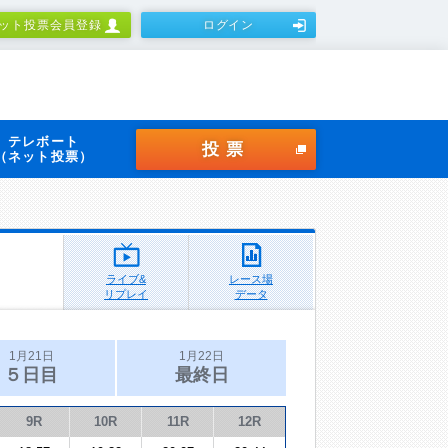
ット投票会員登録
ログイン
テレボート
投票
（ネット投票）
ライブ&
レース場
リプレイ
データ
1月21日
1月22日
５日目
最終日
9R
10R
11R
12R