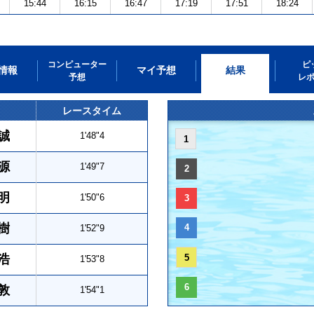
15:44
16:15
16:47
17:19
17:51
18:24
コンピューター
ピ
情報
マイ予想
結果
予想
レ
レースタイム
誠
1'48"4
1
源
1'49"7
2
明
1'50"6
3
樹
4
1'52"9
浩
5
1'53"8
6
敦
1'54"1