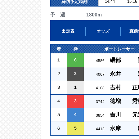
締切予定時刻
14:44
15:16
予 選 1800m
出走表
オッズ
直前
着
枠
ボートレーサー
磯部 
１
6
4586
永井 
２
2
4067
吉村 正
３
1
4108
徳増 秀
４
3
3744
吉川 元
５
4
3854
水摩 
６
5
4413