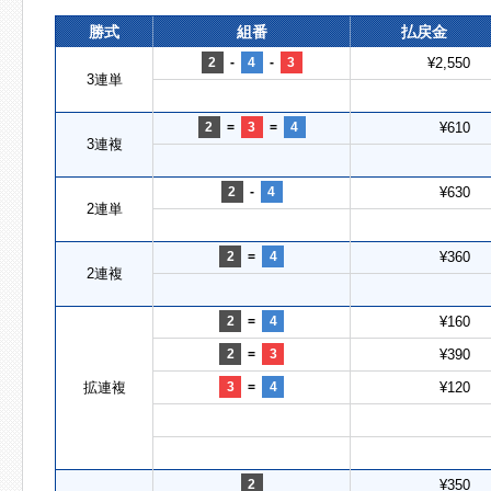
勝式
組番
払戻金
2
-
4
-
3
¥2,550
3連単
2
=
3
=
4
¥610
3連複
2
-
4
¥630
2連単
2
=
4
¥360
2連複
2
=
4
¥160
2
=
3
¥390
拡連複
3
=
4
¥120
2
¥350