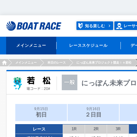
知る楽しむ
レーサ
メインメニュー
レーススケジュール
デ
HOME
メインメニュー
本日のレース
にっぽん未来プロジェクト競走ｉｎ若松
にっぽん未来プロ
9月15日
9月16日
初日
２日目
レース
1R
2R
3R