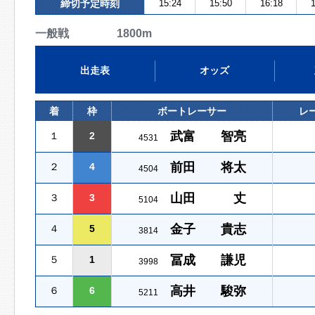
締切予定時刻
15:24
15:50
16:18
1
一般戦 1800m
出走表
オッズ
着
枠
ボートレーサー
レ
武富 智亮
１
2
4531
前田 将太
２
4
4504
山田 丈
３
3
5104
金子 貴志
４
5
3814
冨成 謙児
５
1
3998
高井 駿弥
６
6
5211