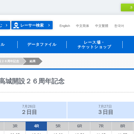
ネ
む
レーサー検索
English
中文简体
中文繁體
한국어
レース場・
ール
データファイル
チケットショップ
設２６周年記念
結果
高城開設２６周年記念
7月26日
7月27日
２日目
３日目
3R
4R
5R
6R
7R
8R