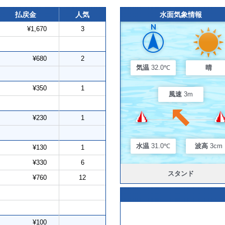
払戻金
人気
水面気象情報
¥1,670
3
¥680
2
気温
32.0℃
晴
¥350
1
風速
3m
¥230
1
水温
31.0℃
波高
3cm
¥130
1
¥330
6
スタンド
¥760
12
¥100