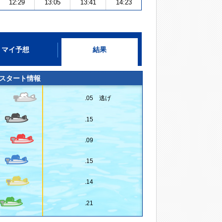
12:29
13:05
13:41
14:23
マイ予想
結果
スタート情報
.05 逃げ
.15
.09
.15
.14
.21