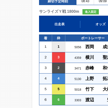
締切予定時刻
08:43
09:09
サンライズＹ戦 1800m
進入固定
出走表
オッズ
着
枠
ボートレーサー
西岡 成
１
1
5056
横川 聖
２
3
4359
赤峰 和
３
2
3471
上野 拓
４
4
5130
竹下 大
５
5
5018
渡辺 
６
6
3303