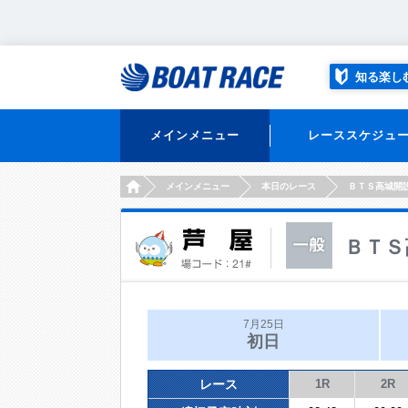
知る楽し
メインメニュー
レーススケジュ
HOME
メインメニュー
本日のレース
ＢＴＳ高城開
ＢＴＳ
7月25日
初日
レース
1R
2R