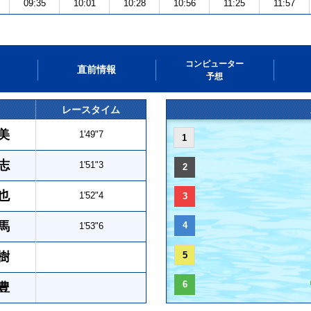
09:35
10:01
10:28
10:56
11:25
11:57
コンピューター
直前情報
予想
レースタイム
美
1'49"7
1
志
1'51"3
2
也
1'52"4
3
馬
4
1'53"6
樹
5
6
豊