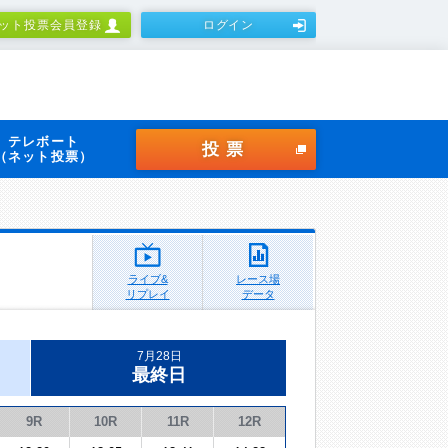
ット投票会員登録
ログイン
テレボート
投票
（ネット投票）
ライブ&
レース場
リプレイ
データ
7月28日
最終日
9R
10R
11R
12R