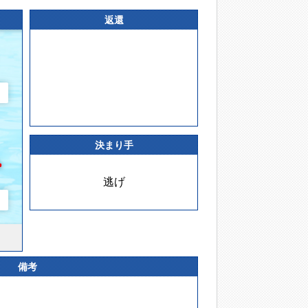
返還
決まり手
逃げ
備考