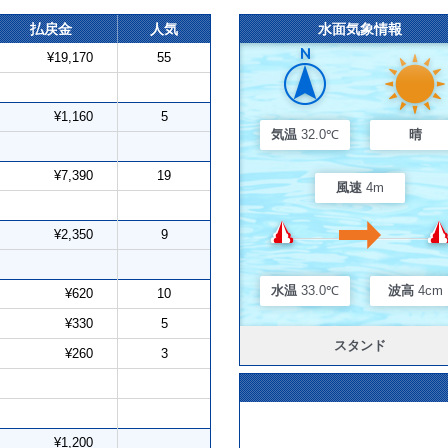
払戻金
人気
水面気象情報
¥19,170
55
¥1,160
5
気温
32.0℃
晴
¥7,390
19
風速
4m
¥2,350
9
水温
33.0℃
波高
4cm
¥620
10
¥330
5
スタンド
¥260
3
¥1,200