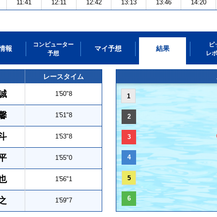
11:41
12:11
12:42
13:13
13:46
14:20
コンピューター
ピ
情報
マイ予想
結果
予想
レ
レースタイム
誠
1'50"8
1
馨
1'51"8
2
斗
1'53"8
3
平
4
1'55"0
也
5
1'56"1
6
之
1'59"7