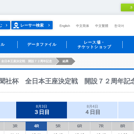
ネ
む
レーサー検索
English
中文简体
中文繁體
한국어
レース場・
ール
データファイル
チケットショップ
 全日本王座決定戦 開設７２周年記念
結果
聞社杯 全日本王座決定戦 開設７２周年記
8月3日
8月4日
３日目
４日目
3R
4R
5R
6R
7R
8R