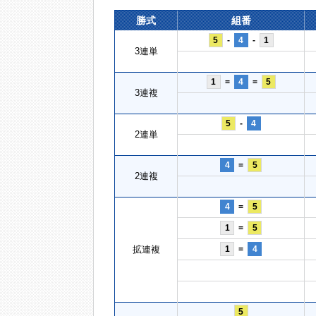
勝式
組番
5
-
4
-
1
3連単
1
=
4
=
5
3連複
5
-
4
2連単
4
=
5
2連複
4
=
5
1
=
5
拡連複
1
=
4
5