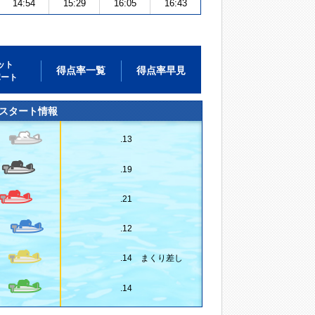
14:54
15:29
16:05
16:43
ット
得点率一覧
得点率早見
ポート
スタート情報
.13
.19
.21
.12
.14 まくり差し
.14