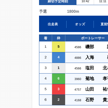
締切予定時刻
10:42
11:11
予選 1800m
出走表
オッズ
直前
着
枠
ボートレーサー
磯部 
１
5
4586
入海 
２
4
4886
塩田 北
３
1
4566
菊地 孝
４
6
3960
山田 祐
５
3
4757
石野 貴
６
2
4168