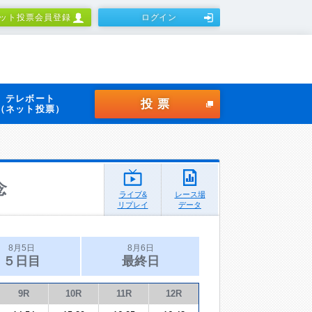
ット投票会員登録
ログイン
テレボート
投票
（ネット投票）
念
ライブ&
レース場
リプレイ
データ
8月5日
8月6日
５日目
最終日
9R
10R
11R
12R