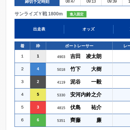
締切予定時刻
08:47
09:13
09:39
1
サンライズＹ戦 1800m
進入固定
出走表
オッズ
着
枠
ボートレーサー
レ
吉田 凌太朗
１
1
4903
竹下 大樹
２
4
5018
泥谷 一毅
３
2
4119
安河内鈴之介
４
5
5330
伏島 祐介
５
3
4815
齊藤 廉
６
6
5351