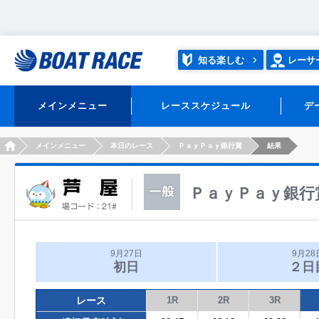
知る楽しむ
レーサ
メインメニュー
レーススケジュール
デ
HOME
メインメニュー
本日のレース
ＰａｙＰａｙ銀行賞
結果
ＰａｙＰａｙ銀行
9月27日
9月28
初日
２日
レース
1R
2R
3R