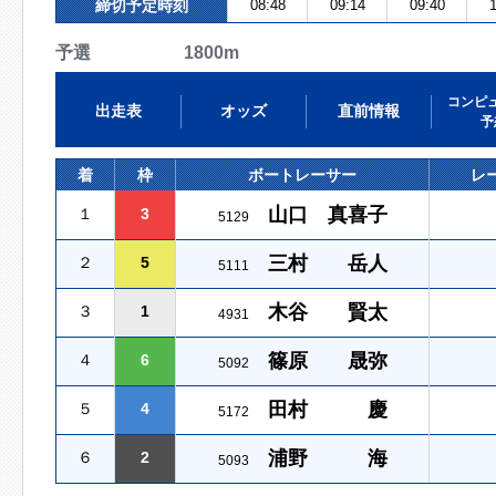
締切予定時刻
08:48
09:14
09:40
1
予選 1800m
コンピ
出走表
オッズ
直前情報
予
着
枠
ボートレーサー
レ
山口 真喜子
１
3
5129
三村 岳人
２
5
5111
木谷 賢太
３
1
4931
篠原 晟弥
４
6
5092
田村 慶
５
4
5172
浦野 海
６
2
5093