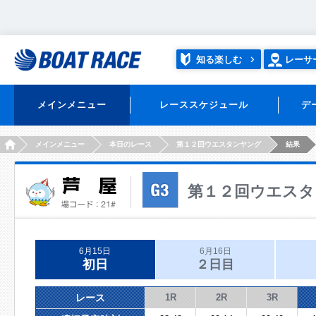
知る楽しむ
レーサ
メインメニュー
レーススケジュール
デ
HOME
メインメニュー
本日のレース
第１２回ウエスタンヤング
結果
第１２回ウエスタ
6月15日
6月16日
初日
２日目
レース
1R
2R
3R