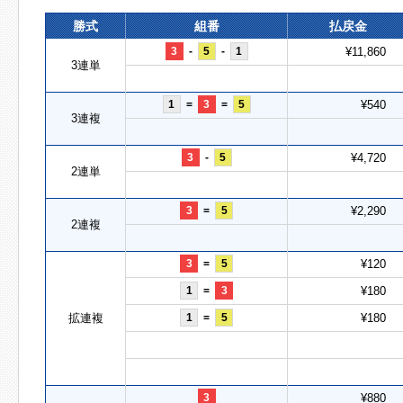
勝式
組番
払戻金
3
-
5
-
1
¥11,860
3連単
1
=
3
=
5
¥540
3連複
3
-
5
¥4,720
2連単
3
=
5
¥2,290
2連複
3
=
5
¥120
1
=
3
¥180
拡連複
1
=
5
¥180
3
¥880