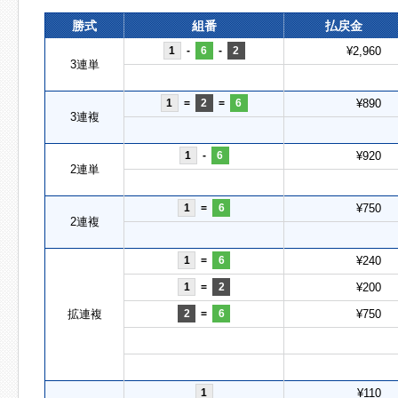
勝式
組番
払戻金
1
-
6
-
2
¥2,960
3連単
1
=
2
=
6
¥890
3連複
1
-
6
¥920
2連単
1
=
6
¥750
2連複
1
=
6
¥240
1
=
2
¥200
拡連複
2
=
6
¥750
1
¥110