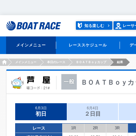
知る楽しむ
レーサ
メインメニュー
レーススケジュール
デ
HOME
メインメニュー
本日のレース
ＢＯＡＴＢｏｙカップ
結果
ＢＯＡＴＢｏｙカ
6月3日
6月4日
初日
２日目
レース
1R
2R
3R