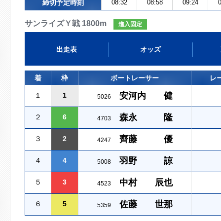
締切予定時刻
08:32
08:58
09:24
0
サンライズＹ戦 1800m
進入固定
出走表
オッズ
着
枠
ボートレーサー
レ
安河内 健
１
1
5026
森永 隆
２
6
4703
齊藤 優
３
2
4247
羽野 諒
４
4
5008
中村 辰也
５
3
4523
佐藤 世那
６
5
5359