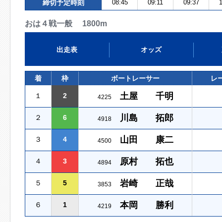
締切予定時刻
08:45
09:11
09:37
1
おは４戦一般 1800m
出走表
オッズ
着
枠
ボートレーサー
レ
土屋 千明
１
2
4225
川島 拓郎
２
6
4918
山田 康二
３
4
4500
原村 拓也
４
3
4894
岩崎 正哉
５
5
3853
本岡 勝利
６
1
4219