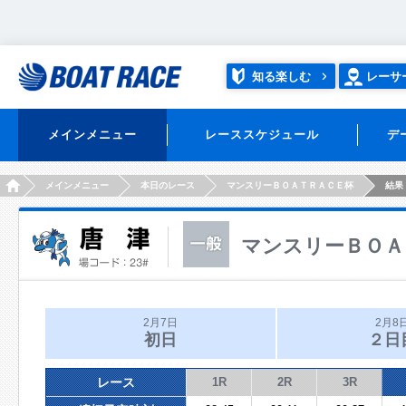
知る楽しむ
レーサ
メインメニュー
レーススケジュール
デ
HOME
メインメニュー
本日のレース
マンスリーＢＯＡＴＲＡＣＥ杯
結果
マンスリーＢＯＡ
2月7日
2月8
初日
２日
レース
1R
2R
3R