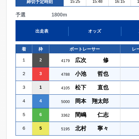
締切予定時刻
15:25
15:48
16:15
1
予選 1800m
出走表
オッズ
着
枠
ボートレーサー
レ
広次 修
１
2
4179
小池 哲也
２
3
4788
松下 直也
３
1
4105
岡本 翔太郎
４
4
5000
間嶋 仁志
５
6
3362
北村 寧々
６
5
5195