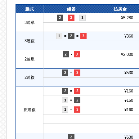
勝式
組番
払戻金
2
-
3
-
1
¥5,280
3連単
1
=
2
=
3
¥360
3連複
2
-
3
¥2,000
2連単
2
=
3
¥530
2連複
2
=
3
¥160
1
=
2
¥150
拡連複
1
=
3
¥160
2
¥630