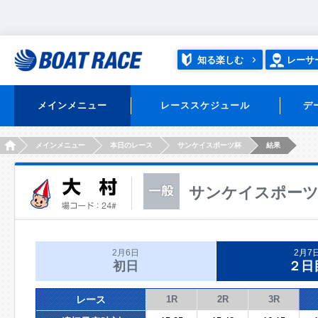
知る楽しむ
レーサ
メインメニュー
レーススケジュール
デ
HOME
メインメニュー
本日のレース
サンケイスポーツ杯
結果
サンケイスポー
2月6日
2月7
初日
２日
レース
1R
2R
3R