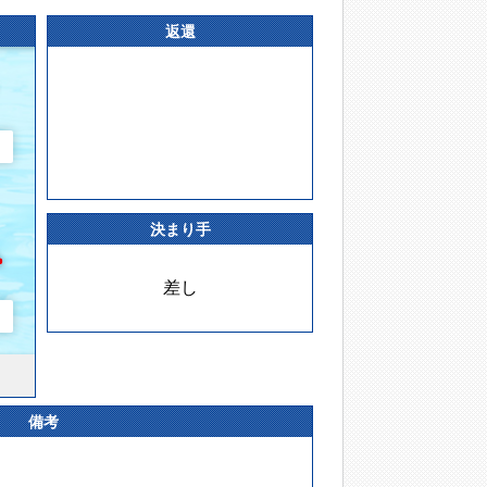
返還
決まり手
差し
備考