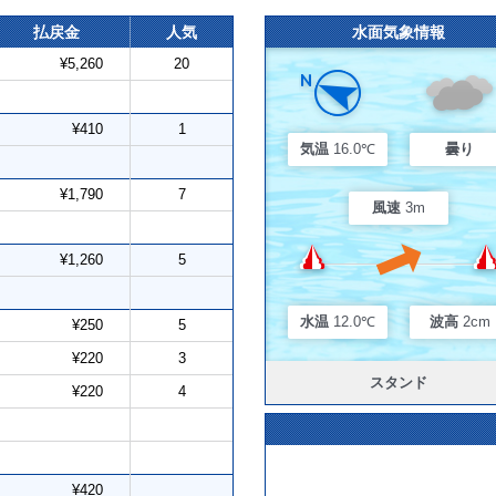
払戻金
人気
水面気象情報
¥5,260
20
¥410
1
気温
16.0℃
曇り
¥1,790
7
風速
3m
¥1,260
5
水温
12.0℃
波高
2cm
¥250
5
¥220
3
スタンド
¥220
4
¥420