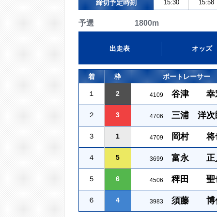
締切予定時刻
15:30
15:58
予選 1800m
出走表
オッズ
着
枠
ボートレーサー
谷津 幸
１
2
4109
三浦 洋次
２
3
4706
岡村 将
３
1
4709
富永 正
４
5
3699
稗田 聖
５
6
4506
須藤 博
６
4
3983