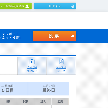
ット投票会員登録
ログイン
テレボート
投票
（ネット投票）
ライブ&
レース場
リプレイ
データ
11月26日
11月27日
５日目
最終日
9R
10R
11R
12R