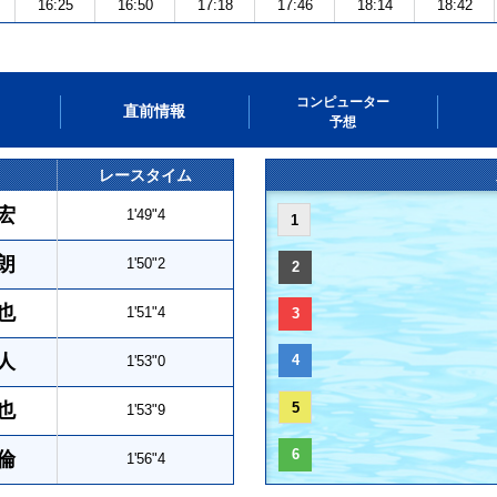
16:25
16:50
17:18
17:46
18:14
18:42
コンピューター
直前情報
予想
レースタイム
宏
1'49"4
1
朗
1'50"2
2
也
1'51"4
3
人
4
1'53"0
也
5
1'53"9
6
倫
1'56"4