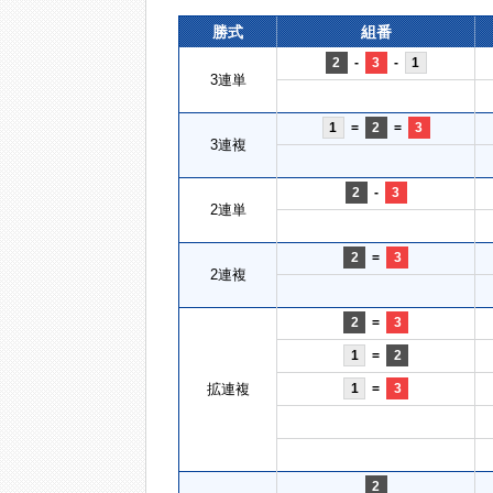
勝式
組番
2
-
3
-
1
3連単
1
=
2
=
3
3連複
2
-
3
2連単
2
=
3
2連複
2
=
3
1
=
2
拡連複
1
=
3
2