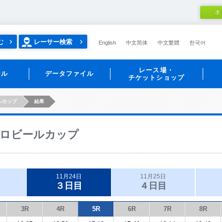
ネ
む
レーサー検索
English
中文简体
中文繁體
한국어
レース場・
ール
データファイル
チケットショップ
ルカップ
結果
ロビールカップ
11月24日
11月25日
３日目
４日目
3R
4R
5R
6R
7R
8R