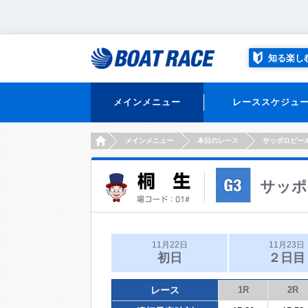
知る楽し
メインメニュー
レーススケジュ
HOME
メインメニュー
本日のレース
サッポロビー
サッポ
11月22日
11月23日
初日
２日目
レース
1R
2R