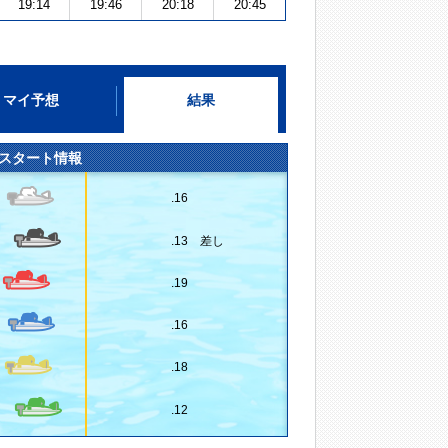
19:14
19:46
20:18
20:45
マイ予想
結果
スタート情報
.16
.13 差し
.19
.16
.18
.12