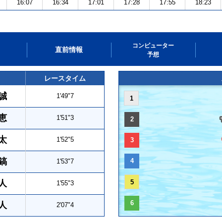
16:07
16:34
17:01
17:28
17:55
18:23
コンピューター
直前情報
予想
レースタイム
誠
1'49"7
1
恵
1'51"3
2
太
1'52"5
3
鎬
4
1'53"7
人
5
1'55"3
6
人
2'07"4