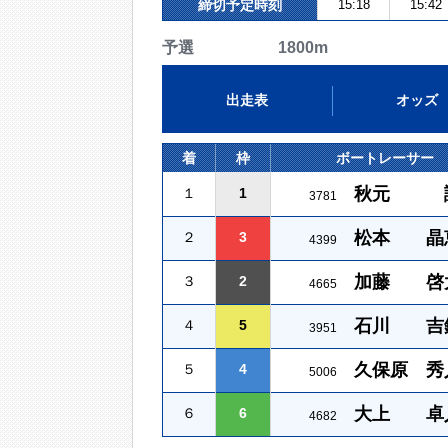
締切予定時刻
15:18
15:42
予選 1800m
出走表
オッズ
着
枠
ボートレーサー
秋元 
１
1
3781
松本 晶
２
3
4399
加藤 啓
３
2
4665
石川 吉
４
5
3951
久保原 秀
５
4
5006
大上 卓
６
6
4682