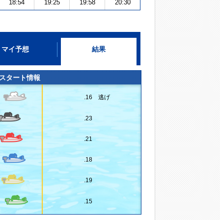
18:54
19:25
19:58
20:30
マイ予想
結果
スタート情報
.16 逃げ
.23
.21
.18
.19
.15