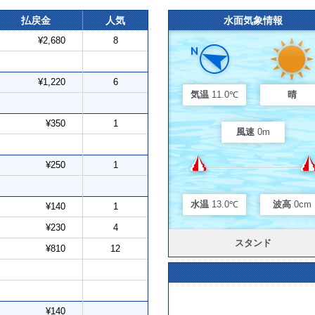
払戻金
人気
水面気象情報
¥2,680
8
¥1,220
6
気温
11.0℃
晴
¥350
1
風速
0m
¥250
1
水温
13.0℃
波高
0cm
¥140
1
¥230
4
スタンド
¥810
12
¥140