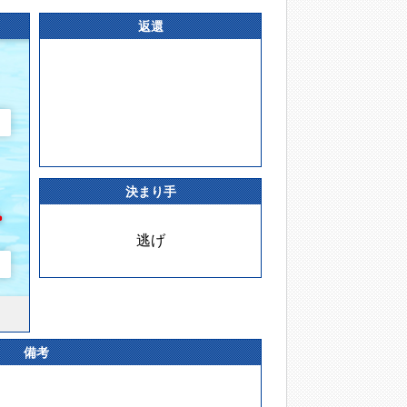
返還
決まり手
逃げ
備考