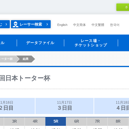
ネ
む
レーサー検索
English
中文简体
中文繁體
한국어
レース場・
ール
データファイル
チケットショップ
トーター杯
結果
回日本トーター杯
11月16日
11月17日
11月18
２日目
３日目
４日
3R
4R
5R
6R
7R
8R