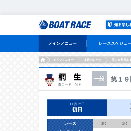
知る楽し
メインメニュー
レーススケジュ
HOME
メインメニュー
本日のレース
第１９回日本
第１９
11月15日
初日
レース
1R
2R