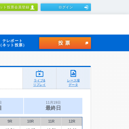
ット投票会員登録
ログイン
テレボート
投票
（ネット投票）
ライブ&
レース場
リプレイ
データ
日
11月19日
目
最終日
9R
10R
11R
12R