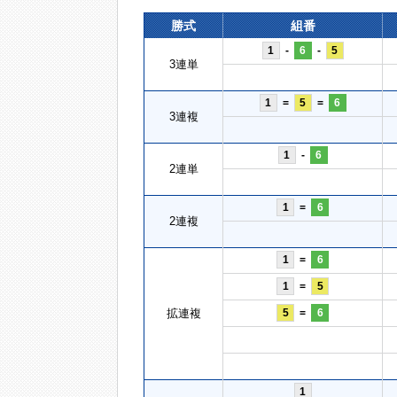
勝式
組番
1
-
6
-
5
3連単
1
=
5
=
6
3連複
1
-
6
2連単
1
=
6
2連複
1
=
6
1
=
5
拡連複
5
=
6
1