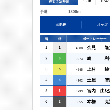
締切予定時刻
15:18
15:42
予選 1800m
出走表
オッズ
着
枠
ボートレーサー
金児 隆
１
1
4888
崎 利
２
6
3973
上村 純
３
5
4645
土屋 智
４
4
4362
宮内 由紀
５
3
3293
本橋 克
６
2
3655