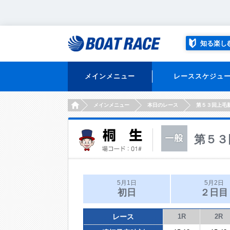
知る楽し
メインメニュー
レーススケジュ
HOME
メインメニュー
本日のレース
第５３回上毛
第５３
5月1日
5月2日
初日
２日目
レース
1R
2R