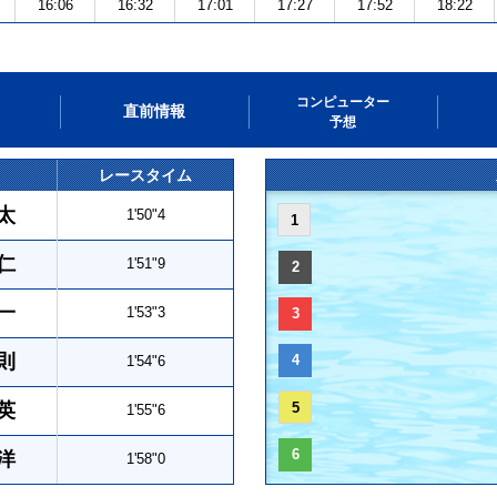
16:06
16:32
17:01
17:27
17:52
18:22
コンピューター
直前情報
予想
レースタイム
太
1'50"4
1
仁
1'51"9
2
一
1'53"3
3
則
4
1'54"6
英
5
1'55"6
6
洋
1'58"0