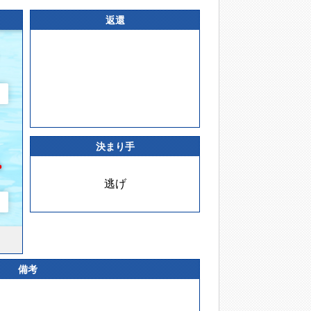
返還
決まり手
逃げ
備考