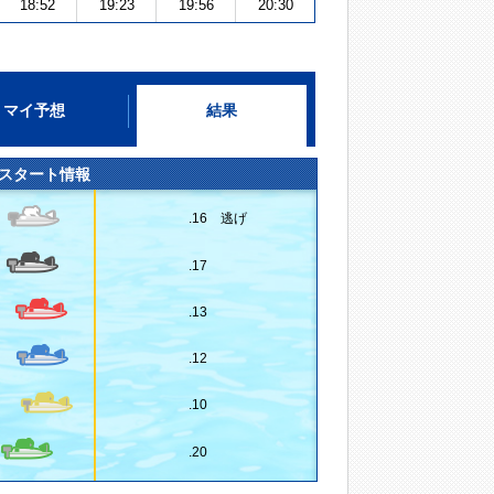
18:52
19:23
19:56
20:30
マイ予想
結果
スタート情報
.16 逃げ
.17
.13
.12
.10
.20