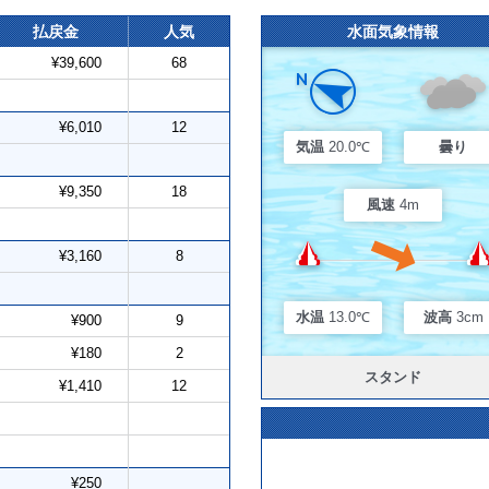
払戻金
人気
水面気象情報
¥39,600
68
¥6,010
12
気温
20.0℃
曇り
¥9,350
18
風速
4m
¥3,160
8
水温
13.0℃
波高
3cm
¥900
9
¥180
2
スタンド
¥1,410
12
¥250