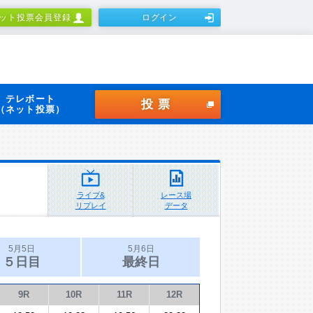
ット投票会員登録
ログイン
テレボート
投票
（ネット投票）
ライブ&
レース場
リプレイ
データ
5月5日
5月6日
５日目
最終日
9R
10R
11R
12R