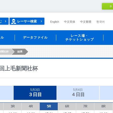
ネ
む
レーサー検索
English
中文简体
中文繁體
한국어
レース場・
ール
データファイル
チケットショップ
新聞社杯
結果
回上毛新聞社杯
5月3日
5月4日
３日目
４日目
3R
4R
5R
6R
7R
8R