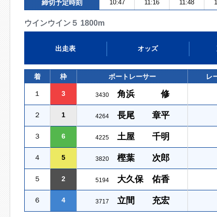
締切予定時刻
10:47
11:16
11:48
1
ウインウイン５ 1800m
出走表
オッズ
着
枠
ボートレーサー
レ
角浜 修
１
3
3430
長尾 章平
２
1
4264
土屋 千明
３
6
4225
樫葉 次郎
４
5
3820
大久保 佑香
５
2
5194
立間 充宏
６
4
3717