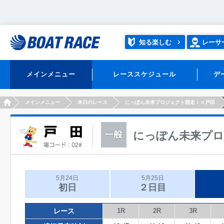
知る楽しむ
レーサ
メインメニュー
レーススケジュール
デ
HOME
メインメニュー
本日のレース
にっぽん未来プロジェクト競走ｉｎ戸田
にっぽん未来プロ
5月24日
5月25日
初日
２日目
レース
1R
2R
3R