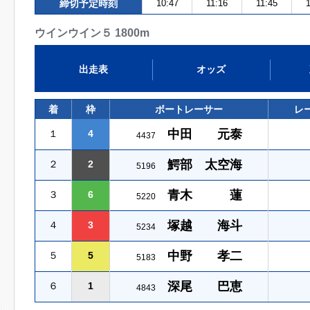
締切予定時刻
10:47
11:16
11:45
1
ウインウイン５ 1800m
出走表
オッズ
着
枠
ボートレーサー
レ
中田 元泰
１
4
4437
鰐部 太空海
２
2
5196
青木 蓮
３
6
5220
塚越 海斗
４
3
5234
中野 孝二
５
5
5183
深尾 巴恵
６
1
4843