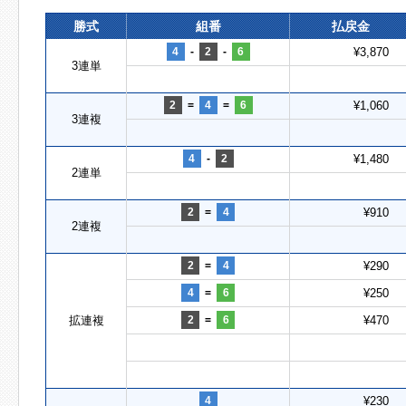
勝式
組番
払戻金
4
-
2
-
6
¥3,870
3連単
2
=
4
=
6
¥1,060
3連複
4
-
2
¥1,480
2連単
2
=
4
¥910
2連複
2
=
4
¥290
4
=
6
¥250
拡連複
2
=
6
¥470
4
¥230