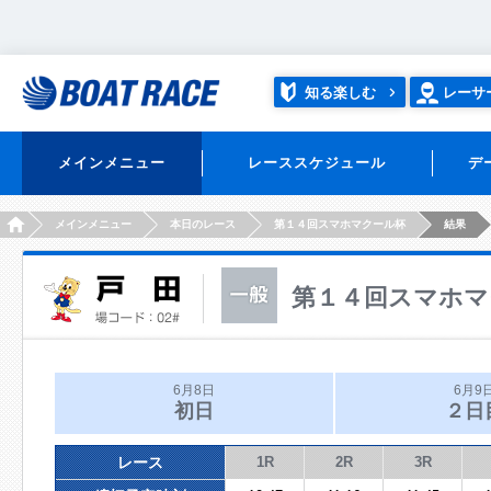
知る楽しむ
レーサ
メインメニュー
レーススケジュール
デ
HOME
メインメニュー
本日のレース
第１４回スマホマクール杯
結果
第１４回スマホマ
6月8日
6月9
初日
２日
レース
1R
2R
3R