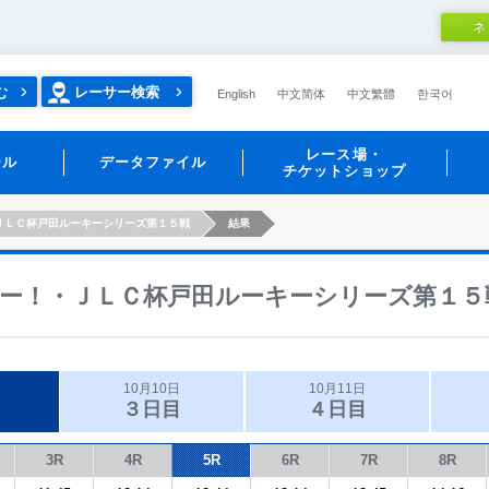
ネ
む
レーサー検索
English
中文简体
中文繁體
한국어
レース場・
ール
データファイル
チケットショップ
ＪＬＣ杯戸田ルーキーシリーズ第１５戦
結果
ー！・ＪＬＣ杯戸田ルーキーシリーズ第１５
10月10日
10月11日
３日目
４日目
3R
4R
5R
6R
7R
8R