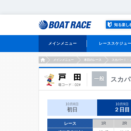
知る楽し
メインメニュー
レーススケジュ
HOME
メインメニュー
本日のレース
スカパー！・
スカパ
10月8日
10月9日
初日
２日目
レース
1R
2R