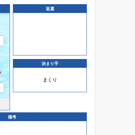
返還
決まり手
まくり
備考