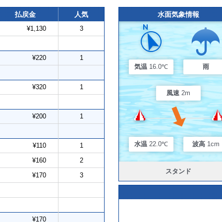
払戻金
人気
水面気象情報
¥1,130
3
¥220
1
気温
16.0℃
雨
¥320
1
風速
2m
¥200
1
水温
22.0℃
波高
1cm
¥110
1
¥160
2
スタンド
¥170
3
¥170