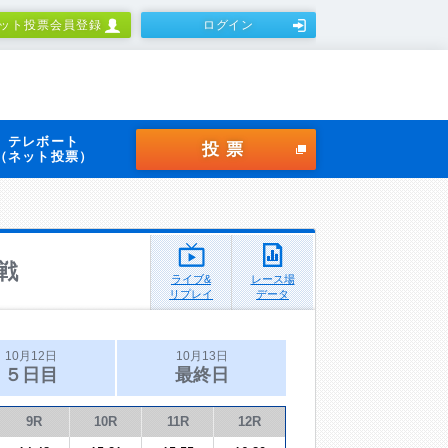
ット投票会員登録
ログイン
テレボート
投票
（ネット投票）
戦
ライブ&
レース場
リプレイ
データ
10月12日
10月13日
５日目
最終日
9R
10R
11R
12R