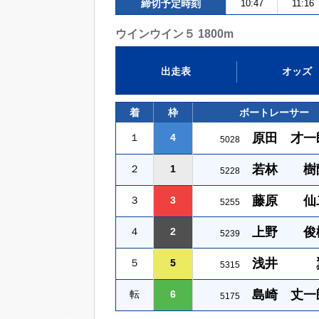
締切予定時刻
10:47
11:16
ウインウイン５ 1800m
出走表
オッズ
着
枠
ボートレーサー
原田 才一
１
4
5028
若林 樹
２
1
5228
藤原 仙
３
3
5255
上野 俊
４
2
5239
浅井 
５
5
5315
島崎 丈一
転
6
5175