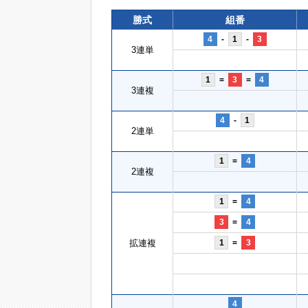
勝式
組番
4
-
1
-
3
3連単
1
=
3
=
4
3連複
4
-
1
2連単
1
=
4
2連複
1
=
4
3
=
4
拡連複
1
=
3
4