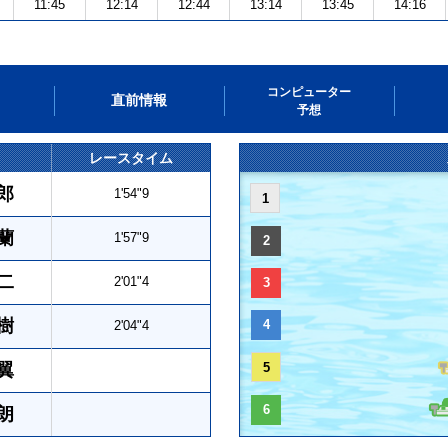
11:45
12:14
12:44
13:14
13:45
14:16
コンピューター
直前情報
予想
レースタイム
郎
1'54"9
1
蘭
1'57"9
2
二
2'01"4
3
樹
4
2'04"4
翼
5
6
朗