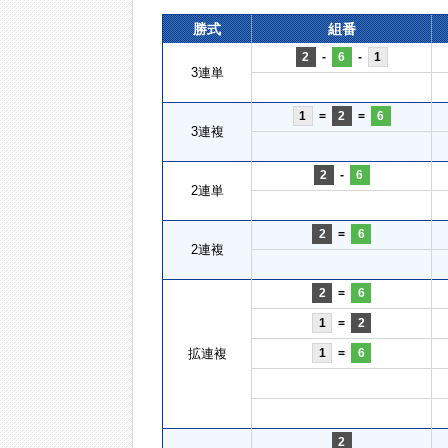
勝式
組番
2
-
6
-
1
3連単
1
=
2
=
6
3連複
2
-
6
2連単
2
=
6
2連複
2
=
6
1
=
2
拡連複
1
=
6
2