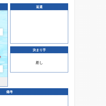
返還
決まり手
差し
備考