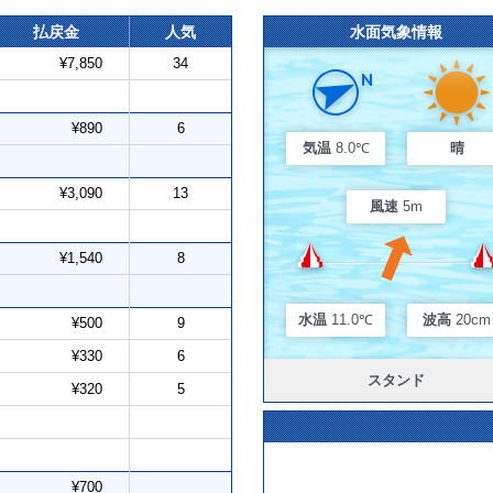
払戻金
人気
水面気象情報
¥7,850
34
¥890
6
気温
8.0℃
晴
¥3,090
13
風速
5m
¥1,540
8
水温
11.0℃
波高
20cm
¥500
9
¥330
6
スタンド
¥320
5
¥700