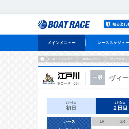
知る楽し
メインメニュー
レーススケジュ
HOME
メインメニュー
本日のレース
ヴィーナスシ
ヴィー
2月4日
2月5日
初日
２日目
レース
1R
2R