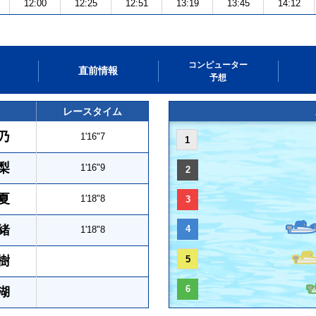
12:00
12:25
12:51
13:19
13:45
14:12
コンピューター
直前情報
予想
レースタイム
乃
1'16"7
1
梨
1'16"9
2
夏
1'18"8
3
緒
4
1'18"8
樹
5
6
湖