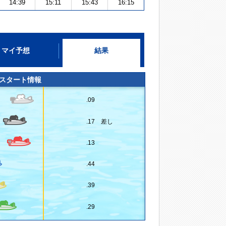
14:39
15:11
15:43
16:15
マイ予想
結果
スタート情報
.09
.17 差し
.13
.44
.39
.29