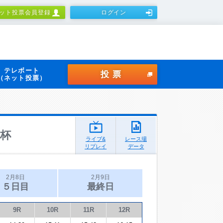
ット投票会員登録
ログイン
テレボート
投票
（ネット投票）
杯
ライブ&
レース場
リプレイ
データ
2月8日
2月9日
５日目
最終日
9R
10R
11R
12R