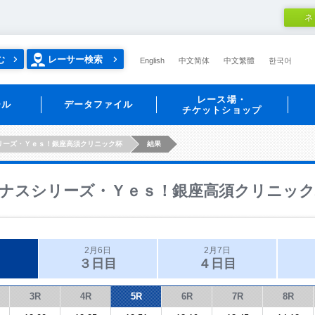
ネ
む
レーサー検索
English
中文简体
中文繁體
한국어
レース場・
ール
データファイル
チケットショップ
リーズ・Ｙｅｓ！銀座高須クリニック杯
結果
ナスシリーズ・Ｙｅｓ！銀座高須クリニック
2月6日
2月7日
３日目
４日目
3R
4R
5R
6R
7R
8R