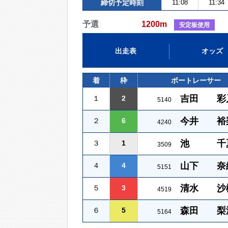
締切予定時刻
11:08
11:34
予選
1200m
安定板使用
出走表
オッズ
着
枠
ボートレーサー
吉田 彩
１
2
5140
今井 裕
２
6
4240
池 千
３
1
3509
山下 奈
４
4
5151
清水 沙
５
3
4519
森田 梨
６
5
5164