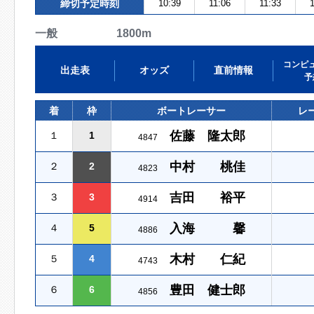
締切予定時刻
10:39
11:06
11:33
1
一般 1800m
コンピ
出走表
オッズ
直前情報
予
着
枠
ボートレーサー
レ
佐藤 隆太郎
１
1
4847
中村 桃佳
２
2
4823
吉田 裕平
３
3
4914
入海 馨
４
5
4886
木村 仁紀
５
4
4743
豊田 健士郎
６
6
4856