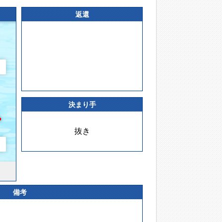
返還
決まり手
抜き
備考