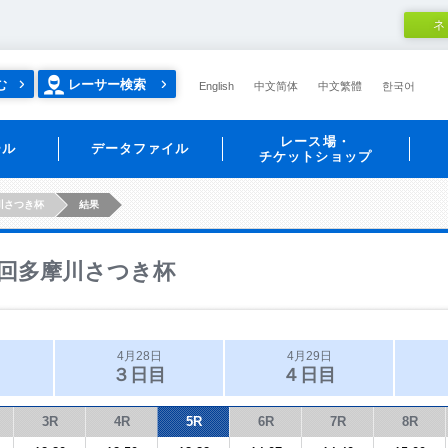
ネ
む
レーサー検索
English
中文简体
中文繁體
한국어
レース場・
ール
データファイル
チケットショップ
川さつき杯
結果
回多摩川さつき杯
4月28日
4月29日
３日目
４日目
3R
4R
5R
6R
7R
8R