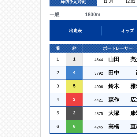
締切予定時刻
11:34
12:01
一般 1800m
出走表
オッズ
着
枠
ボートレーサー
山田 亮
１
1
4644
田中 
２
4
3792
鈴木 雅
３
5
4906
森作 広
４
3
4421
大塚 康
５
2
4875
高橋 直
６
6
4245