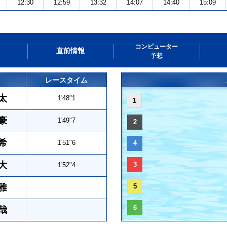
12:30
12:59
13:32
14:07
14:40
15:09
コンピューター
直前情報
予想
レースタイム
太
1'48"1
1
豪
1'49"7
2
希
1'51"6
4
大
3
1'52"4
雅
5
6
哉