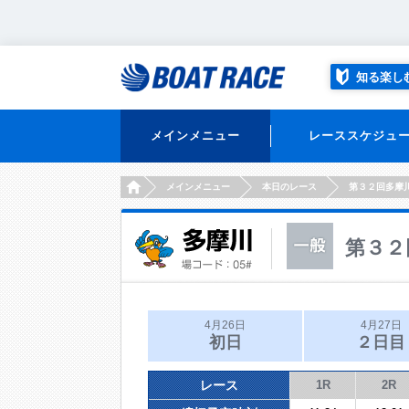
知る楽し
メインメニュー
レーススケジュ
HOME
メインメニュー
本日のレース
第３２回多摩
第３２
4月26日
4月27日
初日
２日目
レース
1R
2R