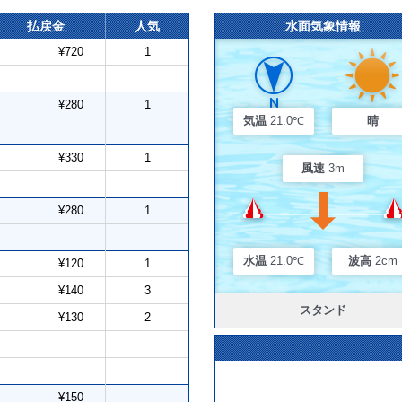
払戻金
人気
水面気象情報
¥720
1
¥280
1
気温
21.0℃
晴
¥330
1
風速
3m
¥280
1
水温
21.0℃
波高
2cm
¥120
1
¥140
3
スタンド
¥130
2
¥150