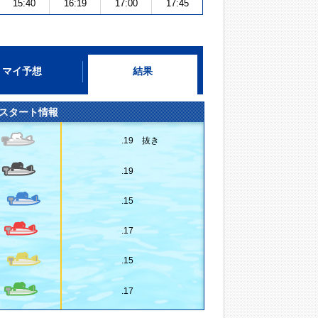
15:40
16:19
17:00
17:45
マイ予想
結果
スタート情報
.19 抜き
.19
.15
.17
.15
.17