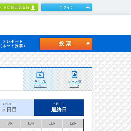
ット投票会員登録
ログイン
テレボート
投票
（ネット投票）
ライブ&
レース場
リプレイ
データ
4月30日
5月1日
５日目
最終日
9R
10R
11R
12R