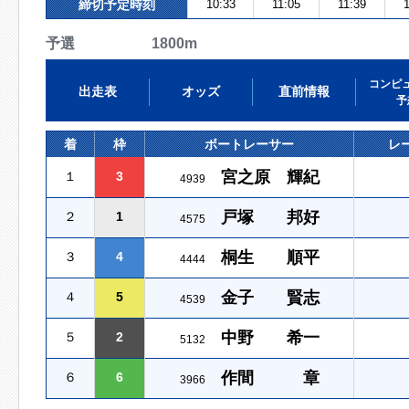
締切予定時刻
10:33
11:05
11:39
1
予選 1800m
コンピ
出走表
オッズ
直前情報
予
着
枠
ボートレーサー
レ
宮之原 輝紀
１
3
4939
戸塚 邦好
２
1
4575
桐生 順平
３
4
4444
金子 賢志
４
5
4539
中野 希一
５
2
5132
作間 章
６
6
3966