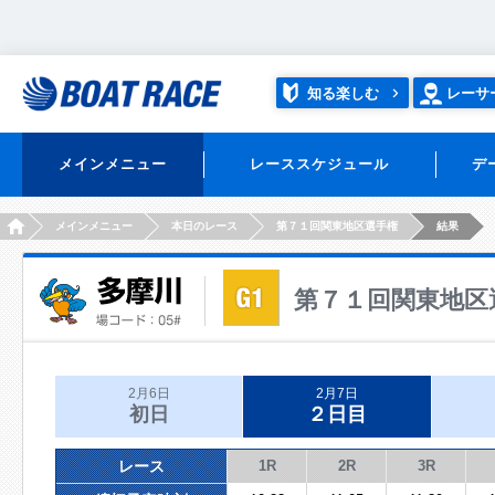
知る楽しむ
レーサ
メインメニュー
レーススケジュール
デ
HOME
メインメニュー
本日のレース
第７１回関東地区選手権
結果
第７１回関東地区
2月6日
2月7日
初日
２日目
レース
1R
2R
3R