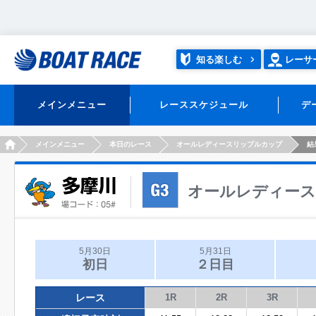
知る楽しむ
レーサ
メインメニュー
レーススケジュール
デ
HOME
メインメニュー
本日のレース
オールレディースリップルカップ
結
オールレディー
5月30日
5月31日
初日
２日目
レース
1R
2R
3R