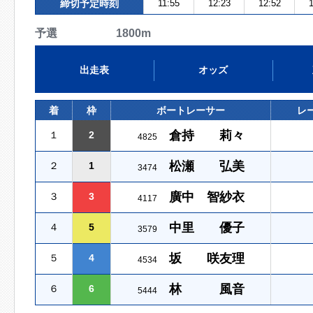
締切予定時刻
11:55
12:23
12:52
1
予選 1800m
出走表
オッズ
着
枠
ボートレーサー
レ
倉持 莉々
１
2
4825
松瀬 弘美
２
1
3474
廣中 智紗衣
３
3
4117
中里 優子
４
5
3579
坂 咲友理
５
4
4534
林 風音
６
6
5444