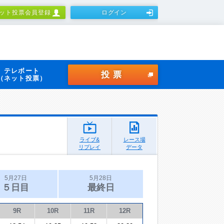
ット投票会員登録
ログイン
テレボート
投票
（ネット投票）
ライブ&
レース場
リプレイ
データ
5月27日
5月28日
５日目
最終日
9R
10R
11R
12R