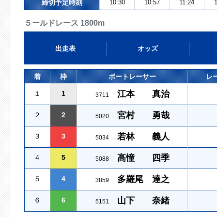
締切予定時刻
10:30
10:57
11:24
５ールドレース 1800m
出走表
オッズ
着
枠
ボートレーサー
レ
江本 真治
１
1
3711
宮村 勇哉
２
2
5020
若林 義人
３
3
5034
高憧 四季
４
5
5088
多羅尾 達之
５
4
3859
山下 奈緒
６
6
5151