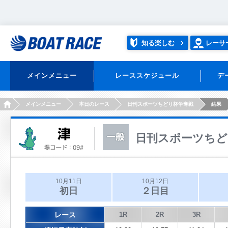
知る楽しむ
レーサ
メインメニュー
レーススケジュール
デ
HOME
メインメニュー
本日のレース
日刊スポーツちどり杯争奪戦
結果
日刊スポーツちど
10月11日
10月12日
初日
２日目
レース
1R
2R
3R