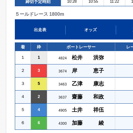
締切予定時刻
10:28
10:55
11:22
５ールドレース 1800m
出走表
オッズ
着
枠
ボートレーサー
レ
松井 洪弥
１
1
4824
岸 恵子
２
3
3674
乙津 康志
３
5
3463
齋藤 和政
４
2
3637
土井 祥伍
５
4
4905
加藤 綾
６
6
4300