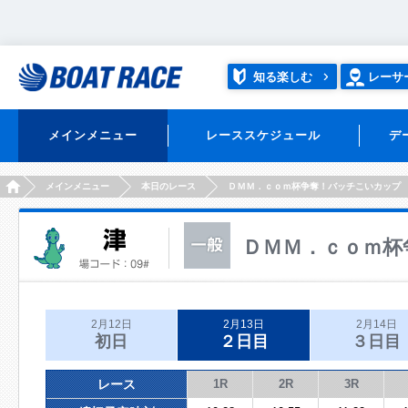
知る楽しむ
レーサ
メインメニュー
レーススケジュール
デ
HOME
メインメニュー
本日のレース
ＤＭＭ．ｃｏｍ杯争奪！バッチこいカップ
ＤＭＭ．ｃｏｍ杯
2月12日
2月13日
2月14日
初日
２日目
３日目
レース
1R
2R
3R