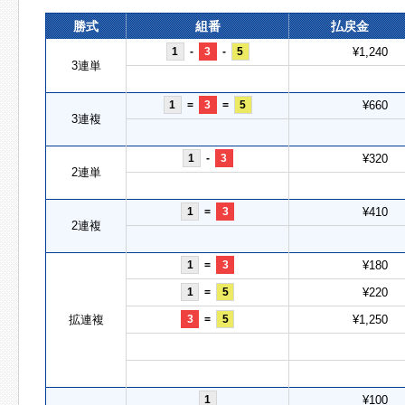
勝式
組番
払戻金
1
-
3
-
5
¥1,240
3連単
1
=
3
=
5
¥660
3連複
1
-
3
¥320
2連単
1
=
3
¥410
2連複
1
=
3
¥180
1
=
5
¥220
拡連複
3
=
5
¥1,250
1
¥100