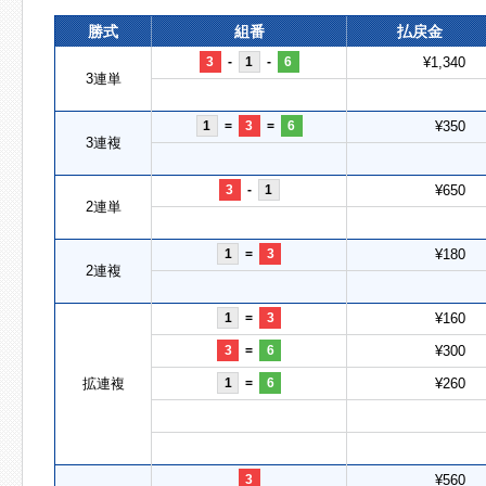
勝式
組番
払戻金
3
-
1
-
6
¥1,340
3連単
1
=
3
=
6
¥350
3連複
3
-
1
¥650
2連単
1
=
3
¥180
2連複
1
=
3
¥160
3
=
6
¥300
拡連複
1
=
6
¥260
3
¥560