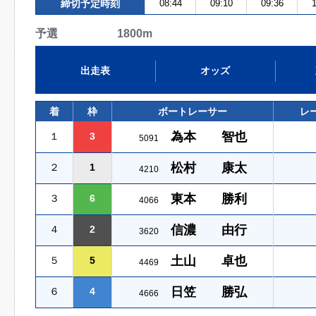
締切予定時刻
08:44
09:10
09:36
1
予選 1800m
出走表
オッズ
着
枠
ボートレーサー
レ
為本 智也
１
3
5091
松村 康太
２
1
4210
東本 勝利
３
6
4066
信濃 由行
４
2
3620
土山 卓也
５
5
4469
日笠 勝弘
６
4
4666