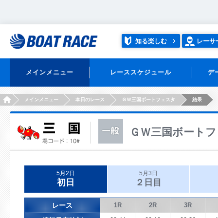
知る楽しむ
レーサ
メインメニュー
レーススケジュール
デ
HOME
メインメニュー
本日のレース
ＧＷ三国ボートフェスタ
結果
ＧＷ三国ボートフ
5月2日
5月3日
初日
２日目
レース
1R
2R
3R