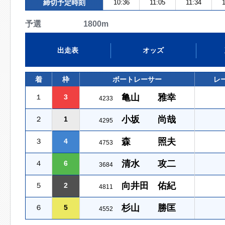
締切予定時刻
10:36
11:05
11:34
1
予選 1800m
出走表
オッズ
着
枠
ボートレーサー
レ
亀山 雅幸
１
3
4233
小坂 尚哉
２
1
4295
森 照夫
３
4
4753
清水 攻二
４
6
3684
向井田 佑紀
５
2
4811
杉山 勝匡
６
5
4552