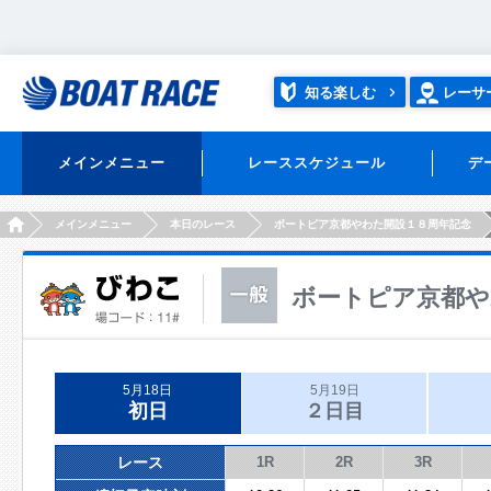
知る楽しむ
レーサ
メインメニュー
レーススケジュール
デ
HOME
メインメニュー
本日のレース
ボートピア京都やわた開設１８周年記念
ボートピア京都や
5月18日
5月19日
初日
２日目
レース
1R
2R
3R