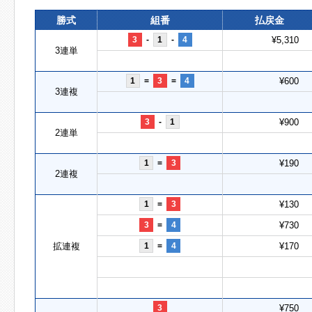
勝式
組番
払戻金
3
-
1
-
4
¥5,310
3連単
1
=
3
=
4
¥600
3連複
3
-
1
¥900
2連単
1
=
3
¥190
2連複
1
=
3
¥130
3
=
4
¥730
拡連複
1
=
4
¥170
3
¥750