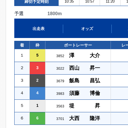
締切予定時刻
10:35
10:57
11:20
予選 1800m
出走表
オッズ
着
枠
ボートレーサー
レ
澤 大介
１
5
3852
西山 昇一
２
3
3022
飯島 昌弘
３
2
3679
須藤 博倫
４
4
3983
堤 昇
５
1
3563
大西 隆洋
６
6
3701