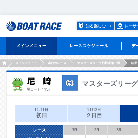
知る楽しむ
レーサ
メインメニュー
レーススケジュール
デ
HOME
メインメニュー
本日のレース
マスターズリーグ戦競走第８戦
結果
マスターズリーグ
11月1日
11月2日
初日
２日目
レース
1R
2R
3R