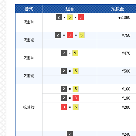
勝式
組番
払戻金
2
-
5
-
3
¥2,090
3連単
2
=
3
=
5
¥750
3連複
2
-
5
¥470
2連単
2
=
5
¥500
2連複
2
=
5
¥160
2
=
3
¥190
拡連複
3
=
5
¥280
2
¥240