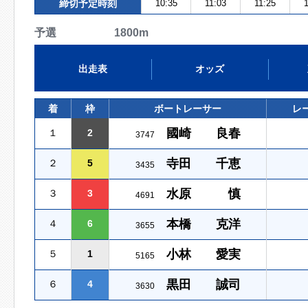
締切予定時刻
10:35
11:03
11:25
予選 1800m
出走表
オッズ
着
枠
ボートレーサー
レ
國崎 良春
１
2
3747
寺田 千恵
２
5
3435
水原 慎
３
3
4691
本橋 克洋
４
6
3655
小林 愛実
５
1
5165
黒田 誠司
６
4
3630