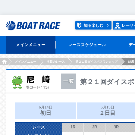
知る楽しむ
レーサ
メインメニュー
レーススケジュール
デ
HOME
メインメニュー
本日のレース
第２１回ダイスポスワンカップ
結果
第２１回ダイスポ
6月14日
6月15日
初日
２日目
レース
1R
2R
3R