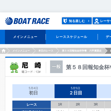
知る楽しむ
レーサ
メインメニュー
レーススケジュール
デ
HOME
メインメニュー
本日のレース
第５８回報知金杯争奪 六甲賞競走
第５８回報知金杯
5月4日
5月5日
初日
２日目
レース
1R
2R
3R