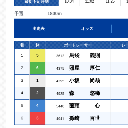
締切予定時刻
10:34
11:02
11:25
予選 1800m
出走表
オッズ
着
枠
ボートレーサー
レ
馬袋 義則
１
5
3612
照屋 厚仁
２
6
4375
小坂 尚哉
３
1
4295
森 悠稀
４
2
4925
薗頭 心
５
4
5440
孫崎 百世
６
3
4941