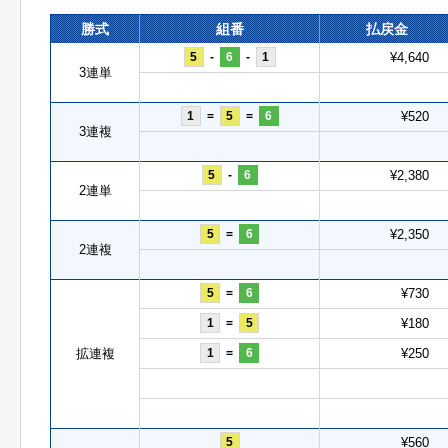
勝式
組番
払戻金
5
-
6
-
1
¥4,640
3連単
1
=
5
=
6
¥520
3連複
5
-
6
¥2,380
2連単
5
=
6
¥2,350
2連複
5
=
6
¥730
1
=
5
¥180
拡連複
1
=
6
¥250
5
¥560