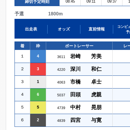
締切予定時刻
08:45
09:11
09:37
1
予選 1800m
コンピ
出走表
オッズ
直前情報
予
着
枠
ボートレーサー
レ
岩崎 芳美
１
4
3611
深川 和仁
２
3
4220
市橋 卓士
３
1
4063
田頭 虎親
４
6
5037
中村 晃朋
５
5
4739
四宮 与寛
６
2
4839