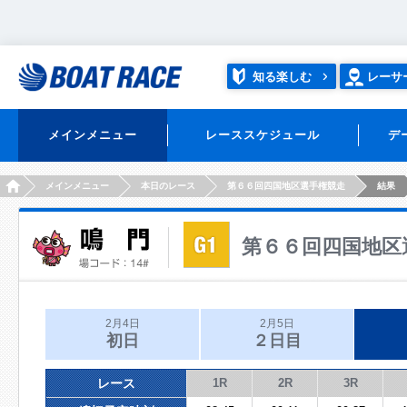
知る楽しむ
レーサ
メインメニュー
レーススケジュール
デ
HOME
メインメニュー
本日のレース
第６６回四国地区選手権競走
結果
第６６回四国地区
2月4日
2月5日
初日
２日目
レース
1R
2R
3R