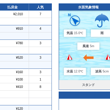
払戻金
人気
水面気象情報
¥2,010
7
¥910
4
気温
15.0℃
雨
¥780
3
風速
5m
¥520
3
水温
12.0℃
波高
5cm
¥160
3
¥100
1
スタンド
¥410
8
¥120