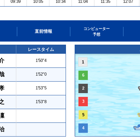
09:39
10:05
10:34
11:04
11:35
12:07
コンピューター
直前情報
予想
レースタイム
介
1'50"4
1
哉
1'52"0
6
孝
1'53"5
2
之
3
1'53"8
凜
5
4
治