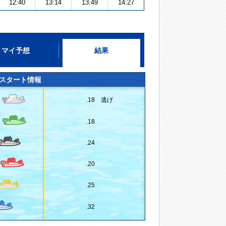
12:40
13:14
13:49
14:27
マイ予想
結果
スタート情報
.18 逃げ
.18
.24
.20
.25
.32