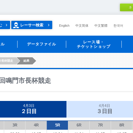
ネ
む
レーサー検索
English
中文简体
中文繁體
한국어
レース場・
ール
データファイル
チケットショップ
市長杯競走
結果
回鳴門市長杯競走
4月3日
4月4日
２日目
３日目
3R
4R
5R
6R
7R
8R