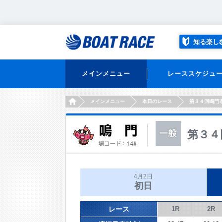
知る楽し
メインメニュー
レーススケジュ
HOME
メインメニュー
本日のレース
第３４回鳴門
第３４
4月2日
初日
レース
1R
2R