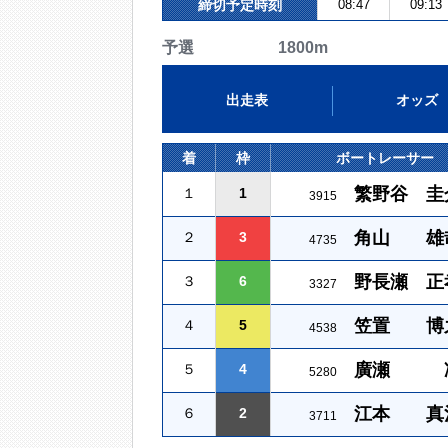
締切予定時刻
08:47
09:13
予選 1800m
出走表
オッズ
着
枠
ボートレーサー
繁野谷 圭
１
1
3915
角山 雄
２
3
4735
野長瀬 正
３
6
3327
笠置 博
４
5
4538
廣瀬 
５
4
5280
江本 真
６
2
3711