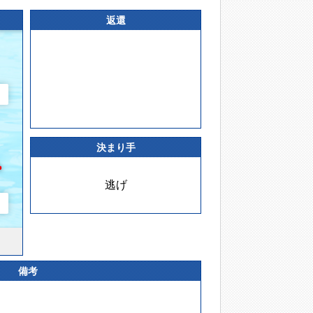
返還
決まり手
逃げ
備考