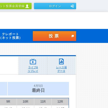
ット投票会員登録
ログイン
テレボート
投票
（ネット投票）
ライブ&
レース場
リプレイ
データ
4月5日
最終日
9R
10R
11R
12R