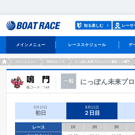
知る楽しむ
レーサ
メインメニュー
レーススケジュール
デ
HOME
メインメニュー
本日のレース
にっぽん未来プロジェクト競走ｉｎ鳴門
にっぽん未来プロ
8月10日
8月11日
初日
２日目
レース
1R
2R
3R