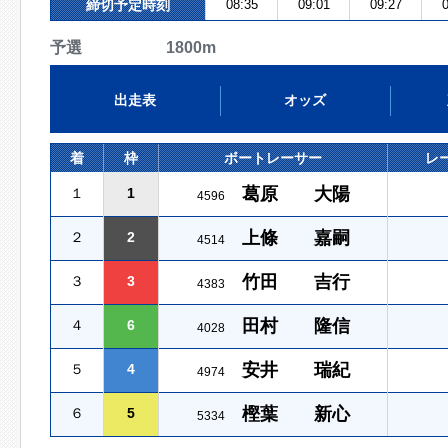
締切予定時刻
08:35
09:01
09:27
0
予選 1800m
出走表
オッズ
着
枠
ボートレーサー
レ
葛原 大陽
１
1
4596
上條 嘉嗣
２
2
4514
竹田 吉行
３
3
4383
田村 隆信
４
6
4028
安井 瑞紀
５
4
4974
樫葉 新心
６
5
5334