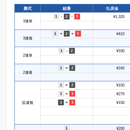
勝式
組番
払戻金
1
-
2
-
3
¥1,320
3連単
1
=
2
=
3
¥410
3連複
1
-
2
¥330
2連単
1
=
2
¥240
2連複
1
=
2
¥150
1
=
3
¥270
拡連複
2
=
3
¥150
1
¥200