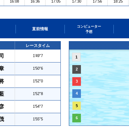
16:08
16:36
17:05
17:30
17:56
18:25
コンピューター
直前情報
予想
レースタイム
司
1'49"7
1
章
1'50"6
2
将
1'52"0
3
藍
4
1'52"8
彦
5
1'54"7
6
茂
1'55"5