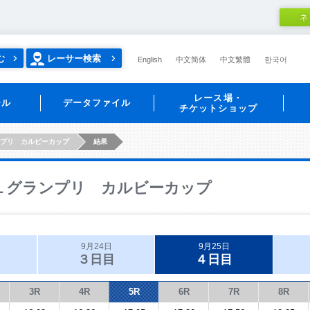
ネ
む
レーサー検索
English
中文简体
中文繁體
한국어
レース場・
ール
データファイル
チケットショップ
ンプリ カルビーカップ
結果
１グランプリ カルビーカップ
9月24日
9月25日
３日目
４日目
3R
4R
5R
6R
7R
8R