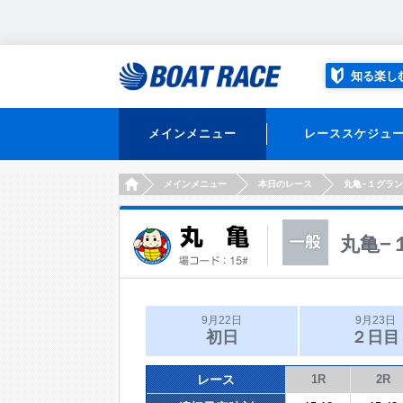
知る楽し
メインメニュー
レーススケジュ
HOME
メインメニュー
本日のレース
丸亀−１グラ
丸亀−
9月22日
9月23日
初日
２日目
レース
1R
2R