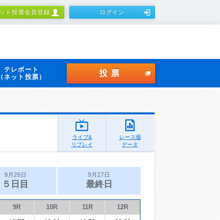
ット投票会員登録
ログイン
テレボート
投票
（ネット投票）
ライブ&
レース場
リプレイ
データ
9月26日
9月27日
５日目
最終日
9R
10R
11R
12R