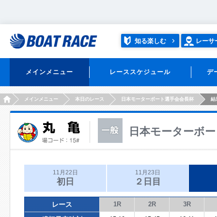
知る楽しむ
レーサ
メインメニュー
レーススケジュール
デ
HOME
メインメニュー
本日のレース
日本モーターボート選手会会長杯
結
日本モーターボー
11月22日
11月23日
初日
２日目
レース
1R
2R
3R