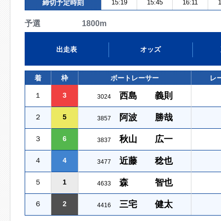
締切予定時刻
15:19
15:45
16:11
1
予選 1800m
出走表
オッズ
着
枠
ボートレーサー
レ
西島 義則
１
3
3024
阿波 勝哉
２
5
3857
秋山 広一
３
6
3837
近藤 稔也
４
4
3477
森 智也
５
1
4633
三宅 健太
６
2
4416