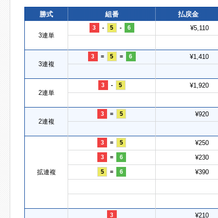
勝式
組番
払戻金
3
-
5
-
6
¥5,110
3連単
3
=
5
=
6
¥1,410
3連複
3
-
5
¥1,920
2連単
3
=
5
¥920
2連複
3
=
5
¥250
3
=
6
¥230
拡連複
5
=
6
¥390
3
¥210