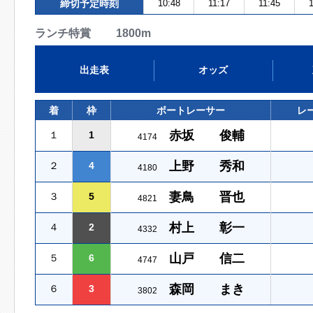
締切予定時刻
10:48
11:17
11:45
1
ランチ特賞 1800m
出走表
オッズ
着
枠
ボートレーサー
レ
赤坂 俊輔
１
1
4174
上野 秀和
２
4
4180
妻鳥 晋也
３
5
4821
村上 彰一
４
2
4332
山戸 信二
５
6
4747
森岡 まき
６
3
3802