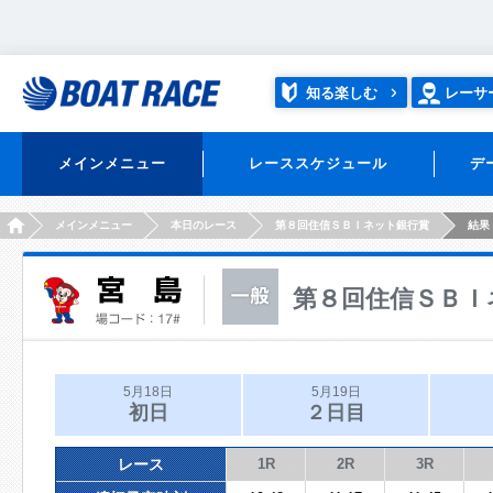
知る楽しむ
レーサ
メインメニュー
レーススケジュール
デ
HOME
メインメニュー
本日のレース
第８回住信ＳＢＩネット銀行賞
結果
第８回住信ＳＢＩ
5月18日
5月19日
初日
２日目
レース
1R
2R
3R